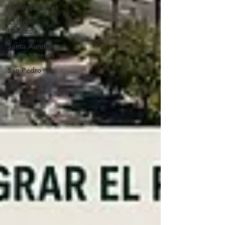
Investigaciones
Rapidín
Político
Santa Aurelia
de los Vientos
San Pedro