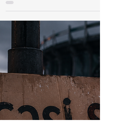
6 jul
3 min de lectura
Militancia
Ahora la militancia morenistas se enfrenta al dilema de
remover a los dirigentes de sus partido por traidores,
mentirosos y corruptos o a la posible declaración, por
Cortes Internacional de justicia, de mo-re-na como
narcopartido.