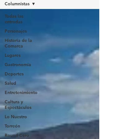
Columnistas
Todas las
entradas
Personajes
Historia de la
Comarca
Lugares
Gastronomía
Deportes
Salud
Entretenimiento
Cultura y
Espectáculos
Lo Nuestro
Torreón
Round Cero