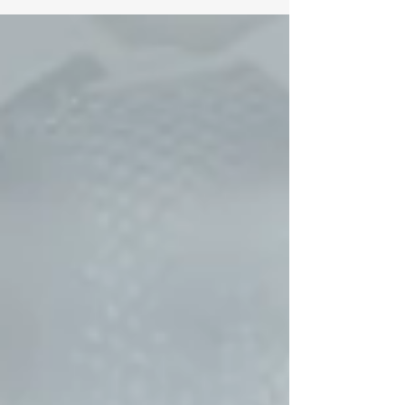
cambios de administración. EN EL IMPROBABLE CASO
QUE NO SE HAGA NADA, EL CULPABLE SERÁ
CALDERÓN.