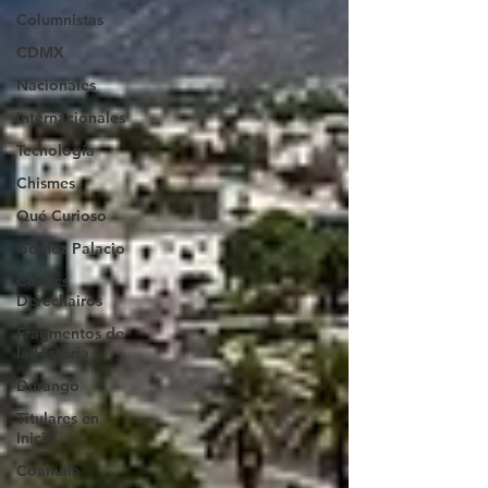
Columnistas
CDMX
Nacionales
Internacionales
Tecnología
Chismes
Qué Curioso
Gómez Palacio
Comics
Derechairos
Fragmentos de
la Historia
Durango
Titulares en
Inicio
Coahuila