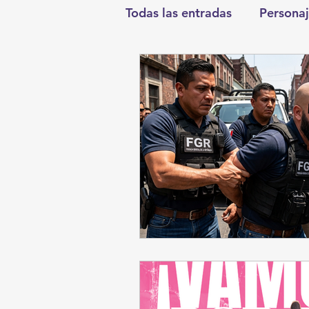
Todas las entradas
Personaj
Deportes
Salud
En
Round Cero
Columnist
Chismes
Qué Curioso
Durango
Titulares en I
Santa Aurelia de los Vient