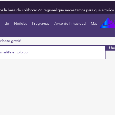
 la base de colaboración regional que necesitamos para que a todos 
Inicio
Noticias
Programas
Aviso de Privacidad
Más
ríbete gratis!
Uni