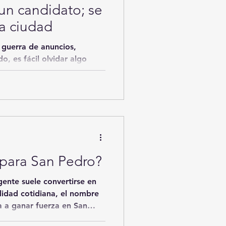
un candidato; se
ra ciudad
 guerra de anuncios,
o, es fácil olvidar algo
 partidos. El voto pertenece
 para San Pedro?
gente suele convertirse en
idad cotidiana, el nombre
a a ganar fuerza en San
combina preparación