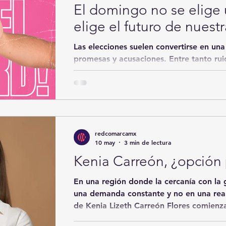
El domingo no se elige 
elige el futuro de nuest
Las elecciones suelen convertirse en una
promesas y acusaciones. Entre tanto ruid
fundamental: el voto no pertenece a los
a los ciudadanos.
redcomarcamx
10 may
3 min de lectura
Kenia Carreón, ¿opción
En una región donde la cercanía con la 
una demanda constante y no en una real
de Kenia Lizeth Carreón Flores comienz
Pedro, Coahuila, como una figura que 