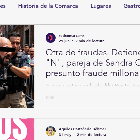
es
Historia de la Comarca
Lugares
Gastr
tretenimiento
Cultura y Espectáculos
Lo Nues
redcomarcamx
29 jun
2 min de lectura
Otra de fraudes. Detie
as
CDMX
Nacionales
Internacionales
"N", pareja de Sandra 
presunto fraude millona
Gómez Palacio
Comics Derechairos
Fragm
Tras su captura en la alcaldía Benito Ju
entregado a elementos de la Fiscalía Ge
Coahuila para ser trasladado a Torreó
nicio
Coahuila
Investigaciones
Rapidín Pol
ante un juez que determinará su situació
horas.
Aquiles Castañeda Böhmer
os
San Pedro
31 may
2 min de lectura