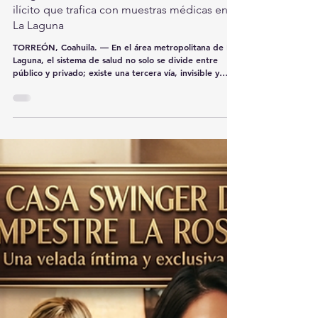
redcomarcamx
16 jul
4 min de lectura
Diagnósticos en la sombra: El mercado
ilícito que trafica con muestras médicas en
La Laguna
TORREÓN, Coahuila. — En el área metropolitana de La
Laguna, el sistema de salud no solo se divide entre
público y privado; existe una tercera vía, invisible y
lucrativa, que se nutre de la desesperación del paciente
y la complicidad de quienes operan las máquinas
estatales. Documentos obtenidos por este diario y
entrevistas realizadas a una docena de trabajadores de
la salud —desde enfermeros hasta técnicos de
laboratorio, bajo condición de anonimato por temor a
represalias l