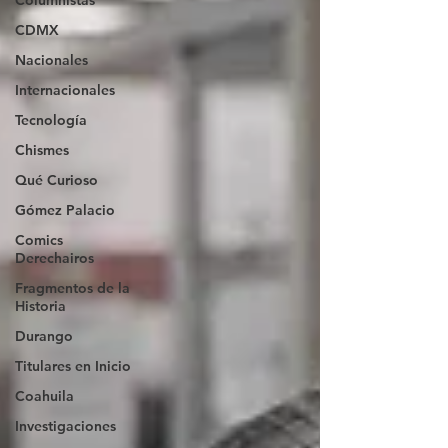
Columnistas
CDMX
Nacionales
Internacionales
Tecnología
Chismes
Qué Curioso
Gómez Palacio
Comics
Derechairos
Fragmentos de la
Historia
Durango
Titulares en Inicio
Coahuila
Investigaciones