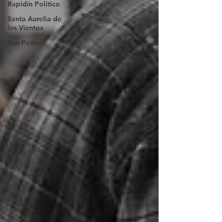
Rapidín Político
Santa Aurelia de
los Vientos
San Pedro