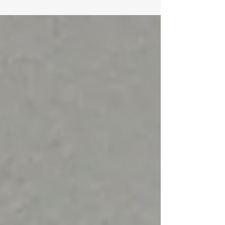
esperas interminables, expedientes que aparentemente
desaparecen, documentos que dejan de existir y
promesas de llamadas que nunca llegan.