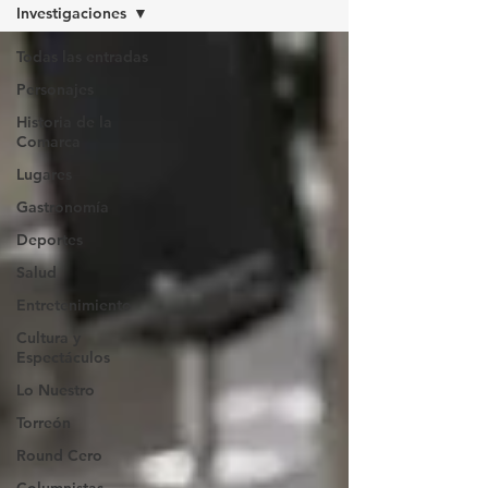
Investigaciones
Todas las entradas
Personajes
Historia de la
Comarca
Lugares
Gastronomía
Deportes
Salud
Entretenimiento
Cultura y
Espectáculos
Lo Nuestro
Torreón
Round Cero