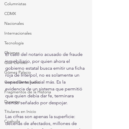
Columnistas
CDMX
Nacionales
Internacionales
Tecnología
Chismes
El caso del notario acusado de fraude 
inmobiliario, por quien ahora el 
Qué Curioso
gobierno estatal busca emitir una ficha 
Gómez Palacio
roja de Interpol, no es solamente un 
expediente judicial más. Es la 
Comics Derechairos
evidencia de un sistema que permitió 
Fragmentos de la Historia
que quien debía dar fe, terminara 
Durango
siendo señalado por despojar.
Titulares en Inicio
Las cifras son apenas la superficie: 
Coahuila
decenas de afectados, millones de 