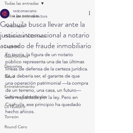
Todas las entradas
redcomarcamx
Todas las entradas
4 abr
3 min de lectura
Coahuila busca llevar ante la
Personajes
justicia internacional a notario
Historia de la Comarca
acusado de fraude inmobiliario
Lugares
En teoría, la figura de un notario 
Gastronomía
público representa una de las últimas 
Deportes
líneas de defensa de la certeza jurídica. 
Es, o debería ser, el garante de que 
Salud
una operación patrimonial —la compra 
Entretenimiento
de un terreno, una casa, un futuro— 
Cultura y Espectáculos
está respaldada por la ley. Pero en 
Coahuila, ese principio ha quedado 
Lo Nuestro
hecho añicos.
Torreón
Round Cero