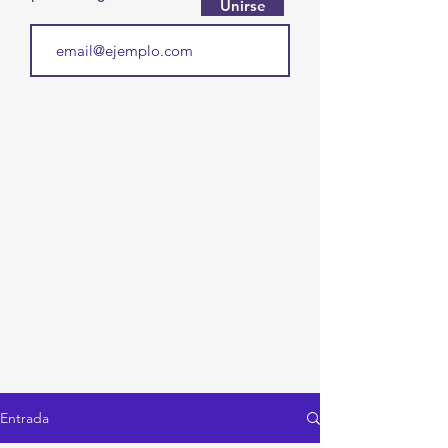
Unirse
Entrada