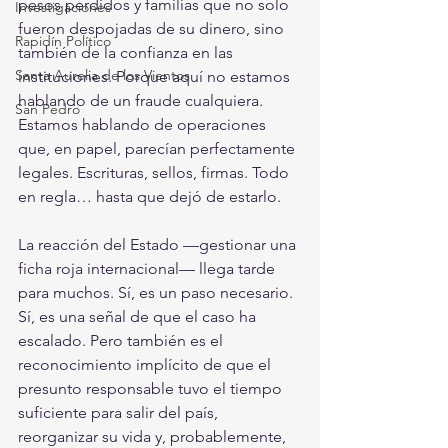
pesos perdidos y familias que no solo 
Investigaciones
fueron despojadas de su dinero, sino 
Rapidín Político
también de la confianza en las 
Santa Aurelia de los Vientos
instituciones. Porque aquí no estamos 
hablando de un fraude cualquiera. 
San Pedro
Estamos hablando de operaciones 
que, en papel, parecían perfectamente 
legales. Escrituras, sellos, firmas. Todo 
en regla… hasta que dejó de estarlo.
La reacción del Estado —gestionar una 
ficha roja internacional— llega tarde 
para muchos. Sí, es un paso necesario. 
Sí, es una señal de que el caso ha 
escalado. Pero también es el 
reconocimiento implícito de que el 
presunto responsable tuvo el tiempo 
suficiente para salir del país, 
reorganizar su vida y, probablemente, 