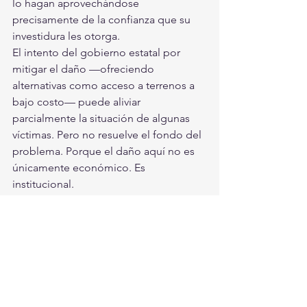
lo hagan aprovechándose 
precisamente de la confianza que su 
investidura les otorga.
El intento del gobierno estatal por 
mitigar el daño —ofreciendo 
alternativas como acceso a terrenos a 
bajo costo— puede aliviar 
parcialmente la situación de algunas 
víctimas. Pero no resuelve el fondo del 
problema. Porque el daño aquí no es 
únicamente económico. Es 
institucional.
Cada fraude de este tipo erosiona la 
credibilidad en el sistema completo: 
notarías, registros públicos, 
desarrolladores, autoridades. Y cuando 
esa credibilidad se rompe, el costo se 
multiplica. Se traduce en desconfianza, 