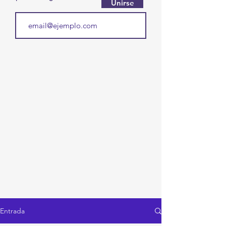
Unirse
Entrada