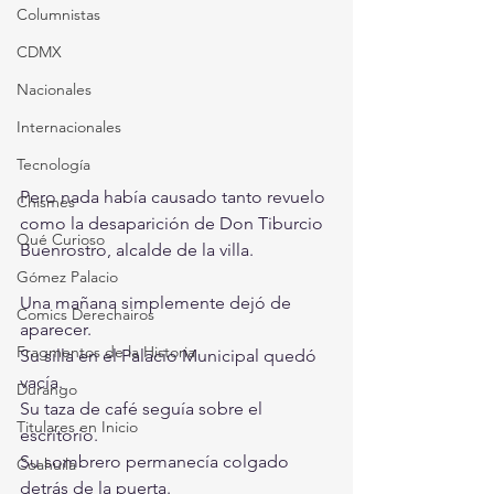
Columnistas
CDMX
Nacionales
Internacionales
Tecnología
Pero nada había causado tanto revuelo 
Chismes
como la desaparición de Don Tiburcio 
Qué Curioso
Buenrostro, alcalde de la villa.
Gómez Palacio
Una mañana simplemente dejó de 
Comics Derechairos
aparecer.
Fragmentos de la Historia
Su silla en el Palacio Municipal quedó 
vacía.
Durango
Su taza de café seguía sobre el 
Titulares en Inicio
escritorio.
Su sombrero permanecía colgado 
Coahuila
detrás de la puerta.