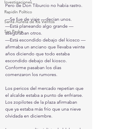
Investigaciones
Pero de Don Tiburcio no había rastro.
Rapidín Político
—Se fue de viaje —decían unos.
Santa Aurelia de los Vientos
—Está planeando algo grande —
San Pedro
aseguraban otros.
—Está escondido debajo del kiosco —
afirmaba un anciano que llevaba veinte 
años diciendo que todo estaba 
escondido debajo del kiosco.
Conforme pasaban los días 
comenzaron los rumores.
Los pericos del mercado repetían que 
el alcalde estaba a punto de enfriarse.
Los zopilotes de la plaza afirmaban 
que ya estaba más frío que una nieve 
olvidada en diciembre.