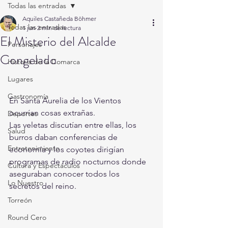
Todas las entradas
Aquiles Castañeda Böhmer
Todas las entradas
1 jun
2 min de lectura
El Misterio del Alcalde
Personajes
Congelado
Historia de la Comarca
Lugares
Gastronomía
En Santa Aurelia de los Vientos 
ocurrían cosas extrañas.
Deportes
Las veletas discutían entre ellas, los 
Salud
burros daban conferencias de 
Entretenimiento
economía y los coyotes dirigían 
programas de radio nocturnos donde 
Cultura y Espectáculos
aseguraban conocer todos los 
Lo Nuestro
secretos del reino.
Torreón
Round Cero