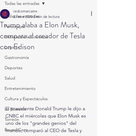
Todas las entradas
redcomarcamx
Todas las entradas
23 ene 2020
2 min de lectura
Trump alaba a Elon Musk,
Personajes
compara al creador de Tesla
Historia de la Comarca
con Edison
Lugares
Gastronomía
Deportes
Salud
Entretenimiento
Cultura y Espectáculos
El presidente Donald Trump le dijo a 
Lo Nuestro
CNBC el miércoles que Elon Musk es 
Torreón
uno de los "grandes genios" del 
Round Cero
mundo, comparó al CEO de Tesla y 