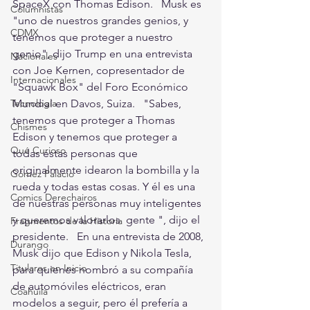
SpaceX con Thomas Edison.   Musk es 
Columnistas
"uno de nuestros grandes genios, y 
CDMX
tenemos que proteger a nuestro 
genio", dijo Trump en una entrevista 
Nacionales
con Joe Kernen, copresentador de 
Internacionales
"Squawk Box" del Foro Económico 
Mundial en Davos, Suiza.   "Sabes, 
Tecnología
tenemos que proteger a Thomas 
Chismes
Edison y tenemos que proteger a 
Qué Curioso
todas estas personas que 
originalmente idearon la bombilla y la 
Gómez Palacio
rueda y todas estas cosas. Y él es una 
Comics Derechairos
de nuestras personas muy inteligentes 
y queremos valorarlos  gente ", dijo el 
Fragmentos de la Historia
presidente.   En una entrevista de 2008, 
Durango
Musk dijo que Edison y Nikola Tesla, 
Titulares en Inicio
para quienes nombró a su compañía 
de automóviles eléctricos, eran 
Coahuila
modelos a seguir, pero él prefería a 