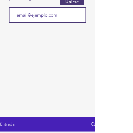
Unirse
Entrada