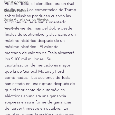
Investigaciones
Edison.  Tesla, el científico, era un rival 
de Edison.   Los comentarios de Trump 
Rapidín Político
sobre Musk se producen cuando las 
Santa Aurelia de los Vientos
acciones de Tesla han aumentado 
recientemente, más del doble desde 
San Pedro
finales de septiembre, y alcanzando un 
máximo histórico después de un 
máximo histórico.  El valor del 
mercado de valores de Tesla alcanzará 
los $ 100 mil millones.  Su 
capitalización de mercado es mayor 
que la de General Motors y Ford 
combinadas.   Las acciones de Tesla 
han estado en una ruptura después de 
que el fabricante de automóviles 
eléctricos anunciara una ganancia 
sorpresa en su informe de ganancias 
del tercer trimestre en octubre.  En 
aquel entonces, la acción era de poco 