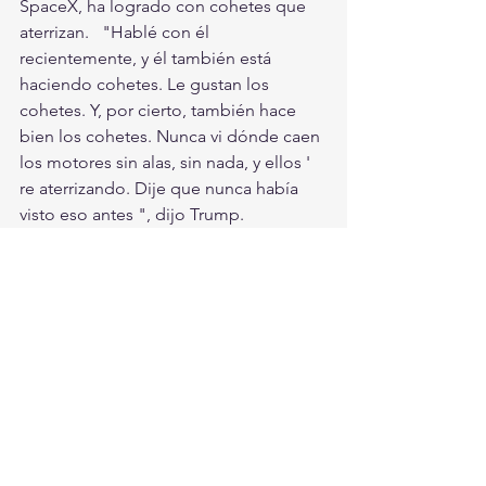
SpaceX, ha logrado con cohetes que 
aterrizan.   "Hablé con él 
recientemente, y él también está 
haciendo cohetes. Le gustan los 
cohetes. Y, por cierto, también hace 
bien los cohetes. Nunca vi dónde caen 
los motores sin alas, sin nada, y ellos '  
re aterrizando. Dije que nunca había 
visto eso antes ", dijo Trump.  
#ElonMusk
#Trump
¡Comparte en tus redes sociales!
Internacionales