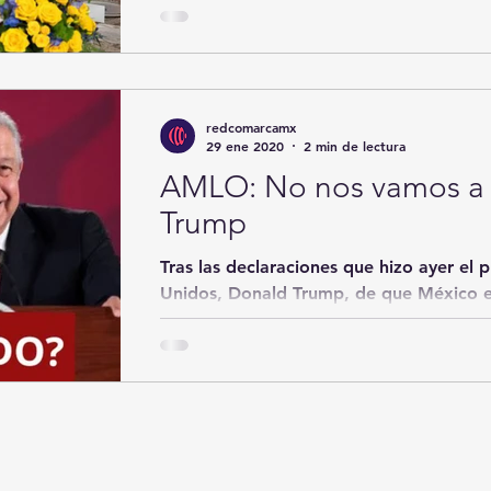
dio positivo del nuevo coronavirus, tras 
presidente...
redcomarcamx
29 ene 2020
2 min de lectura
AMLO: No nos vamos a 
Trump
Tras las declaraciones que hizo ayer el 
Unidos, Donald Trump, de que México e
frontera...