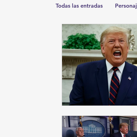
Todas las entradas
Personaj
Deportes
Salud
En
Round Cero
Columnist
Chismes
Qué Curioso
Durango
Titulares en I
Santa Aurelia de los Vient