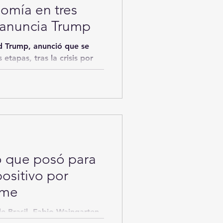
omía en tres
, anuncia Trump
d Trump, anunció que se
 etapas, tras la crisis por
o que posó para
ositivo por
rme
de Brasil, Fabio Wajngarten,