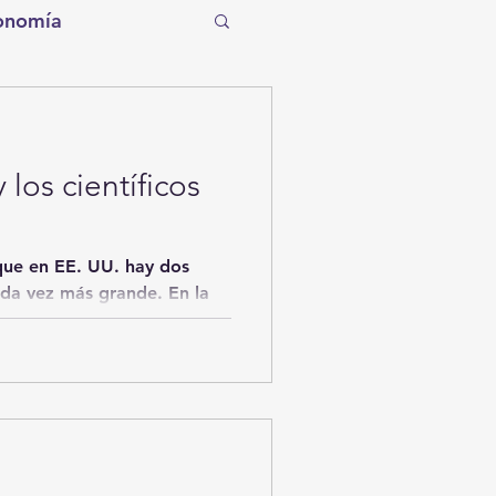
onomía
tro
Torreón
 los científicos
Tecnología
que en EE. UU. hay dos
entos de la Historia
cada vez más grande. En la
ítico