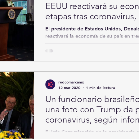
EEUU reactivará su econ
etapas tras coronavirus
El presidente de Estados Unidos, Donal
reactivará la economía de su país en tres
el...
redcomarcamx
12 mar 2020
1 min de lectura
Un funcionario brasileñ
una foto con Trump da p
coronavirus, según info
El jefe Comunicación de la presidencia 