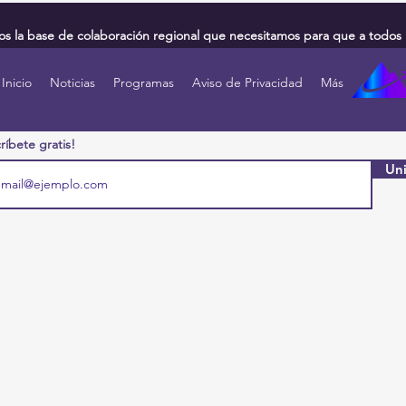
 la base de colaboración regional que necesitamos para que a todos 
Inicio
Noticias
Programas
Aviso de Privacidad
Más
ríbete gratis!
Uni