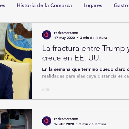
es
Historia de la Comarca
Lugares
Gastr
tretenimiento
Cultura y Espectáculos
Lo Nues
redcomarcamx
17 may 2020
3 min de lectura
La fractura entre Trump y
as
CDMX
Nacionales
Internacionales
crece en EE. UU.
En la semana que terminó quedó claro 
Gómez Palacio
Comics Derechairos
Fragm
realidades paralelas cuya distancia es 
primera,...
nicio
Coahuila
Investigaciones
Rapidín Pol
redcomarcamx
os
San Pedro
16 abr 2020
2 min de lectura