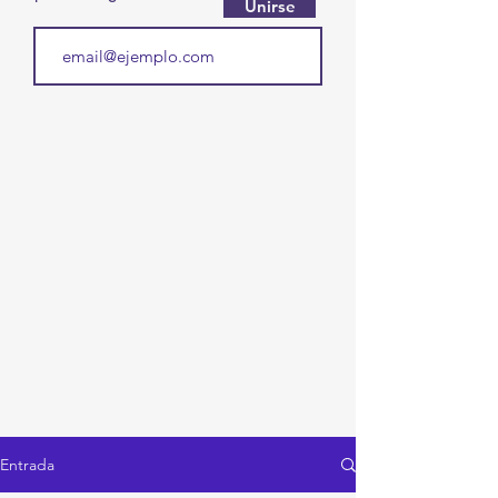
Unirse
Entrada