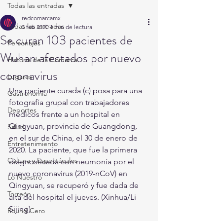
Todas las entradas
redcomarcamx
Todas las entradas
3 feb 2020
1 min de lectura
Se curan 103 pacientes de
Personajes
Wuhan afectados por nuevo
Historia de la Comarca
coronavirus
Lugares
Una paciente curada (c) posa para una 
Gastronomía
fotografía grupal con trabajadores 
Deportes
médicos frente a un hospital en 
Qingyuan, provincia de Guangdong, 
Salud
en el sur de China, el 30 de enero de 
Entretenimiento
2020. La paciente, que fue la primera 
Cultura y Espectáculos
diagnosticada con neumonía por el 
nuevo coronavirus (2019-nCoV) en 
Lo Nuestro
Qingyuan, se recuperó y fue dada de 
Torreón
alta del hospital el jueves. (Xinhua/Li 
Sijing)
Round Cero