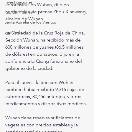
Investigaciones
coronavirus en Wuhan, dijo en 
conferencia de prensa Zhou Xianwang, 
Rapidín Político
alcalde de Wuhan.
Santa Aurelia de los Vientos
San Pedro
La Sociedad de la Cruz Roja de China, 
Sección Wuhan, ha recibido más de 
600 millones de yuanes (86,5 millones 
de dólares) en donativos, dijo en la 
conferencia Li Qiang funcionario del 
gobierno de la ciudad.
Para el jueves, la Sección Wuhan 
también había recibido 9.316 cajas de 
cubrebocas, 80,456 anteojos, y otros 
medicamentos y dispositivos médicos.
Wuhan tiene reservas suficientes de 
vegetales con precios estables y la 
cantidad total de vegetales 