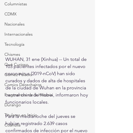
Columnistas
CDMX
Nacionales
Internacionales
Tecnología
Chismes
WUHAN, 31 ene (Xinhua) -- Un total de 
Qué Curioso
103 pacientes infectados por el nuevo 
coronavirus (2019-nCoV) han sido 
Gómez Palacio
curados y dados de alta de hospitales 
Comics Derechairos
de la ciudad de Wuhan en la provincia 
Fragmentos de la Historia
central china de Hubei, informaron hoy 
funcionarios locales.
Durango
Titulares en Inicio
Para la medianoche del jueves se 
habían registrado 2.639 casos 
Coahuila
confirmados de infección por el nuevo 