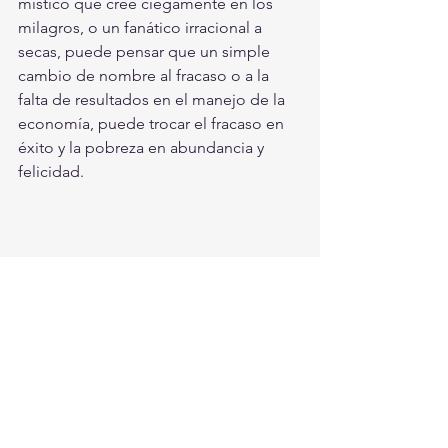
místico que cree ciegamente en los 
milagros, o un fanático irracional a 
secas, puede pensar que un simple 
cambio de nombre al fracaso o a la 
falta de resultados en el manejo de la 
economía, puede trocar el fracaso en 
éxito y la pobreza en abundancia y 
felicidad.
Las limitaciones del Producto Interno 
Bruto (PIB) como medida de la riqueza 
social, hace tiempo que se conocen y 
reconocen por los más calificados 
economistas del capital, quienes han 
propuesto complementarlo con otros 
indicadores como los de la 
desigualdad, la pobreza, el 