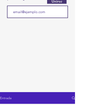
Unirse
Entrada