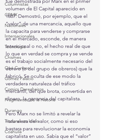
fue demostrada por Marx en el primer 
Columnistas
volumen de El Capital aparecido en 
CDMX
1867. Demostró, por ejemplo, que el 
“valor” de una mercancía, aquello que 
Nacionales
la capacita para venderse y comprarse 
Internacionales
en el mercado, esconde, de manera 
intencional o no, el hecho real de que 
Tecnología
lo que en verdad se compra y se vende 
Chismes
es el trabajo socialmente necesario del 
Qué Curioso
obrero (o del grupo de obreros) que la 
fabricó. Se oculta de ese modo la 
Gómez Palacio
verdadera naturaleza del tráfico 
Comics Derechairos
mercantil, del que brota, convertida en 
dinero, la ganancia del capitalista.
Fragmentos de la Historia
Durango
Pero Marx no se limitó a revelar la 
Titulares en Inicio
naturaleza del valor, como si eso 
bastara para revolucionar la economía 
Coahuila
capitalista en uso. Sabía que el “valor” 