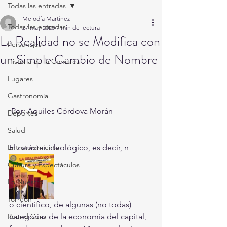
Todas las entradas
Melodía Martínez
Todas las entradas
27 may 2020
7 min de lectura
La Realidad no se Modifica con
Personajes
un Simple Cambio de Nombre
Historia de la Comarca
Lugares
Gastronomía
 Por: Aquiles Córdova Morán
Deportes
Salud
Entretenimiento
El carácter ideológico, es decir, n
Cultura y Espectáculos
Lo Nuestro
Torreón
o científico, de algunas (no todas) 
Round Cero
categorías de la economía del capital, 