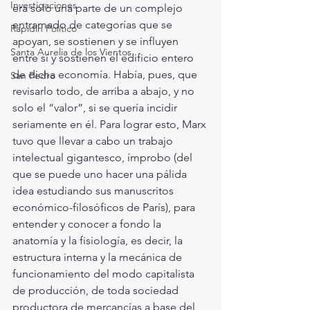
Investigaciones
era solo una parte de un complejo 
entramado de categorías que se 
Rapidín Político
apoyan, se sostienen y se influyen 
Santa Aurelia de los Vientos
entre sí y sostienen el edificio entero 
de dicha economía. Había, pues, que 
San Pedro
revisarlo todo, de arriba a abajo, y no 
solo el “valor”, si se quería incidir 
seriamente en él. Para lograr esto, Marx 
tuvo que llevar a cabo un trabajo 
intelectual gigantesco, ímprobo (del 
que se puede uno hacer una pálida 
idea estudiando sus manuscritos 
económico-filosóficos de París), para 
entender y conocer a fondo la 
anatomía y la fisiología, es decir, la 
estructura interna y la mecánica de 
funcionamiento del modo capitalista 
de producción, de toda sociedad 
productora de mercancías a base del 