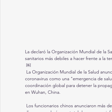
La declaró la Organización Mundial de la Sa
sanitarios más debiles a hacer frente a la t
 ￼
 La Organización Mundial de la Salud anunció el jueves que declaraba el brote de 
coronavirus como una "emergencia de salu
coordinación global para detener la propag
en Wuhan, China.
 Los funcionarios chinos anunciaron más de 1,900 nuevos casos de coronavirus el mismo 