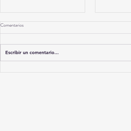
Comentarios
Escribir un comentario...
BXstrs-ESPN hacen historia con
Sinaloa y la c
la primera pelea profesional de
internacional
pesos pesados yucatecos en
exfuncionario
Mérida
invitación