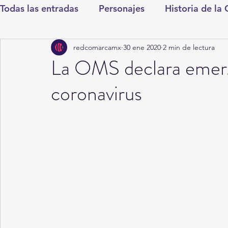
Todas las entradas
Personajes
Historia de la
redcomarcamx
30 ene 2020
2 min de lectura
Deportes
Salud
Entretenimiento
Cul
La OMS declara emerg
coronavirus
Round Cero
Columnistas
CDMX
Nac
Chismes
Qué Curioso
Gómez Palacio
Durango
Titulares en Inicio
Coahuila
Santa Aurelia de los Vientos
San Pedro