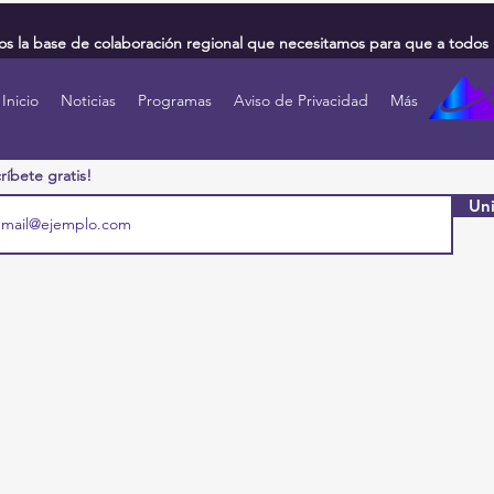
 la base de colaboración regional que necesitamos para que a todos 
Inicio
Noticias
Programas
Aviso de Privacidad
Más
ríbete gratis!
Uni