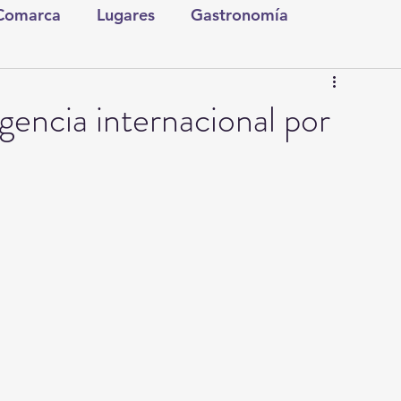
 Comarca
Lugares
Gastronomía
tura y Espectáculos
Lo Nuestro
Torreón
encia internacional por
ionales
Internacionales
Tecnología
Comics Derechairos
Fragmentos de la Historia
Investigaciones
Rapidín Político