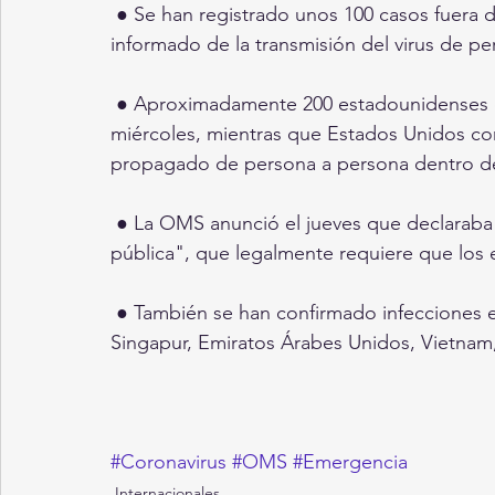
 ● Se han registrado unos 100 casos fuera de China continental, y otros cuatro países han 
informado de la transmisión del virus de p
 ● Aproximadamente 200 estadounidenses evacuados de Wuhan aterrizaron en California el 
miércoles, mientras que Estados Unidos conf
propagado de persona a persona dentro de
 ● La OMS anunció el jueves que declaraba que el brote era una "emergencia de salud 
pública", que legalmente requiere que los e
 ● También se han confirmado infecciones en Francia, Hong Kong, Japón, Nepal, Camboya, 
Singapur, Emiratos Árabes Unidos, Vietnam,
#Coronavirus
#OMS
#Emergencia
Internacionales