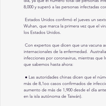
día, ya que el número total de personas in
8,000 y superó a las personas infectadas c
 Estados Unidos confirmó el jueves un sexto caso estadounidense del coronavirus de 
Wuhan, que marca la primera vez que el vi
los Estados Unidos.
 Con expertos que dicen que una vacuna aún está muy lejos, han aparecido más casos 
internacionales de la enfermedad.  Australi
infecciones por coronavirus, mientras que Ind
que sabemos hasta ahora:
 ● Las autoridades chinas dicen que el número de muertos en el país ha llegado a 171, con 
más de 8,1oo casos confirmados de infección
aumento de más de 1,900 desde el día anteri
en la isla autónoma de Taiwán).