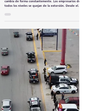
Los de las "camionetotas"
No hay una forma precisa de resolver un conflicto que
cambia de forma constantemente. Los empresarios de
todos los niveles se quejan de la extorsión. Desde el
que vende ganado, el que transporta, el que
construye, el que vende pollo y pollinaza como alimento
para el ganado, el que depende de los canales de riego
para cultivar... En todos los casos hay una persona o un
grupo imponiendo una cuota o condiciones ajenas a las
"formales", impuestas por el municipio, el estado o el