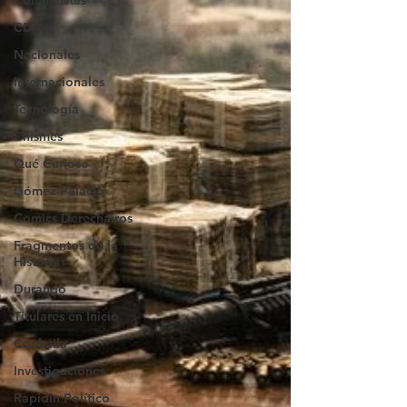
Columnistas
CDMX
Nacionales
Internacionales
Tecnología
Chismes
Qué Curioso
Gómez Palacio
Comics Derechairos
Fragmentos de la
Historia
Durango
Titulares en Inicio
Coahuila
Investigaciones
Rapidín Político