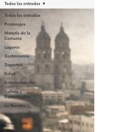
Todas las entradas
Todas las entradas
Personajes
Historia de la
Comarca
Lugares
Gastronomía
Deportes
Salud
Entretenimiento
Cultura y
Espectáculos
Lo Nuestro
Torreón
Round Cero