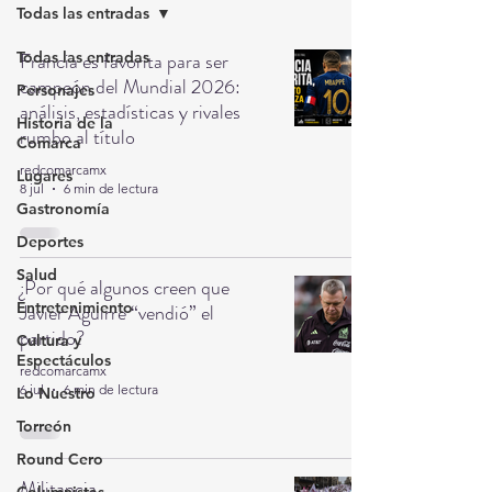
Todas las entradas
Todas las entradas
Francia es favorita para ser
campeón del Mundial 2026:
Personajes
análisis, estadísticas y rivales
Historia de la
rumbo al título
Comarca
redcomarcamx
Lugares
8 jul
6 min de lectura
Gastronomía
Deportes
Salud
¿Por qué algunos creen que
Entretenimiento
Javier Aguirre “vendió” el
partido?
Cultura y
Espectáculos
redcomarcamx
6 jul
6 min de lectura
Lo Nuestro
Torreón
Round Cero
Militancia