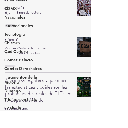
Columnistas
Abel Alcalá H
CDMX
6 jul
3 min de lectura
Nacionales
Internacionales
Tecnología
Casi sí.
Chismes
Aquiles Castañeda Böhmer
Qué Curioso
5 jul
6 min de lectura
Gómez Palacio
Comics Derechairos
Fragmentos de la
México vs Inglaterra: qué dicen
Historia
las estadísticas y cuáles son las
Durango
probabilidades reales de El Tri en
la Copa del Mundo
Titulares en Inicio
Coahuila
redcomarcamx
1 jul
5 min de lectura
Investigaciones
Rapidín Político