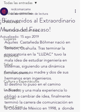
Todas las entradas
redcomarcamx
Todas las entradas
26 abr 2019
7 min de lectura
¡Bienvenidos al Extraordinario
Personajes
Mundo del Fracaso!
Historia de la Comarca
Actualizado:
15 ago 2019
Lugares
Aquiles  Castañeda Böhmer nació en 
Gastronomía
Torreón, Coahuila. Tras terminar la  
preparatoria en la "LUZAC" tuvo la 
Deportes
mala idea de estudiar ingeniería en  
Salud
sistemas, siguiendo una dinámica 
familiar, pues su madre y dos de sus  
Entretenimiento
hermanos eran ingenieros. 
Cultura y Espectáculos
El destino lo puso en el camino  
Lo Nuestro
indicado, y una mala experiencia lo 
obligó a cambiar de idea, finalmente  
Torreón
terminó la carrera de comunicación en 
Round Cero
la Ciudad de México en 1998, a  donde 