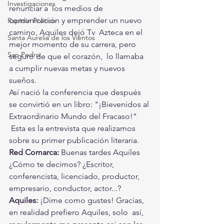
Investigaciones
renunciar a  los medios de 
comunicación y emprender un nuevo 
Rapidín Político
camino, Aquiles dejó Tv  Azteca en el 
Santa Aurelia de los Vientos
mejor momento de su carrera, pero 
San Pedro
seguro de que el corazón,  lo llamaba 
a cumplir nuevas metas y nuevos 
sueños.
Así nació la conferencia que después 
se convirtió en un libro: "¡Bievenidos al 
Extraordinario Mundo del Fracaso!"
 Esta es la entrevista que realizamos 
sobre su primer publicación literaria.
Red Comarca:
 Buenas tardes Aquiles 
¿Cómo te decimos? ¿Escritor,  
conferencista, licenciado, productor, 
empresario, conductor, actor...?
Aquiles:
 ¡Dime como gustes! Gracias, 
en realidad prefiero Aquiles, solo  así, 