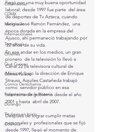
llegó por una muy buena oportunidad 
Columnistas
laboral; desde 1997 fue parte  del área 
CDMX
de deportes de Tv Azteca, cuando 
dirigía José Ramón Fernández,  una 
Nacionales
época dorada en la empresa del 
Internacionales
Ajusco, ahí permaneció trabajando por 
Tecnología
 22 años de su vida. 
En ese andar en los medios, un gran 
Chismes
pionero  de la televisión lo llevó a 
Qué Curioso
Canal 22 (la televisora cultural de 
México)  bajo la dirección de Enrique 
Gómez Palacio
Strauss, Aquiles Castañeda trabajó 
Comics Derechairos
como  servidor público en esa 
Fragmentos de la Historia
televisora de gobierno desde el año 
2001 y hasta  abril de 2007.
Durango
Titulares en Inicio
Después de lograr cumplir metas 
personales y  profesionales que se fijó 
Coahuila
desde 1997, llegó el momento de 