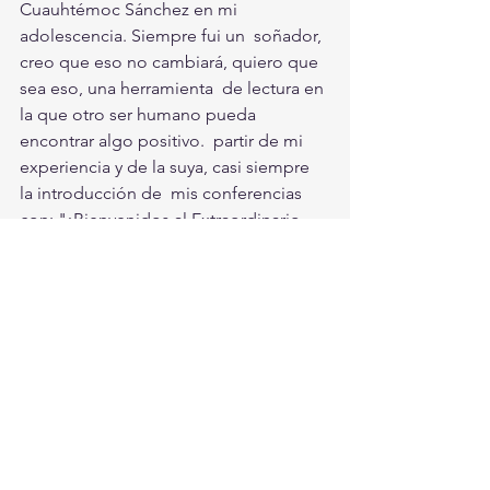
Cuauhtémoc Sánchez en mi 
adolescencia. Siempre fui un  soñador, 
creo que eso no cambiará, quiero que 
sea eso, una herramienta  de lectura en 
la que otro ser humano pueda 
encontrar algo positivo.  partir de mi 
experiencia y de la suya, casi siempre 
la introducción de  mis conferencias 
con: "¡Bienvenidos al Extraordinario 
Mundo del Fracaso!  Gracias por entrar 
en mi mundo y gracias por dejarme 
entrar un momento  en el tuyo". Por lo 
menos eso quiero, que le dediquen un 
tiempo a la  lectura de esto que escribí 
con tanto cariño, pues el tiempo es lo 
más  valioso que tenemos los seres 
humanos.
Red Comarca:
 Aquiles, muchas gracias 
¿A dónde va la conferencia?