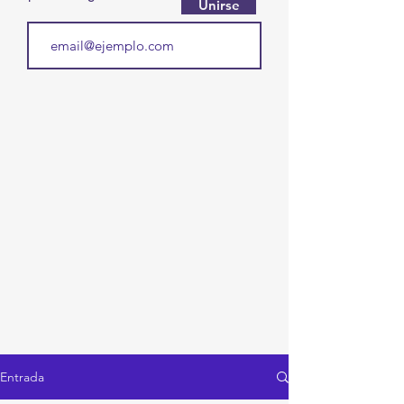
Unirse
Entrada