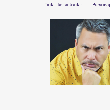
Todas las entradas
Personaj
Deportes
Salud
En
Round Cero
Columnist
Chismes
Qué Curioso
Durango
Titulares en I
Santa Aurelia de los Vient