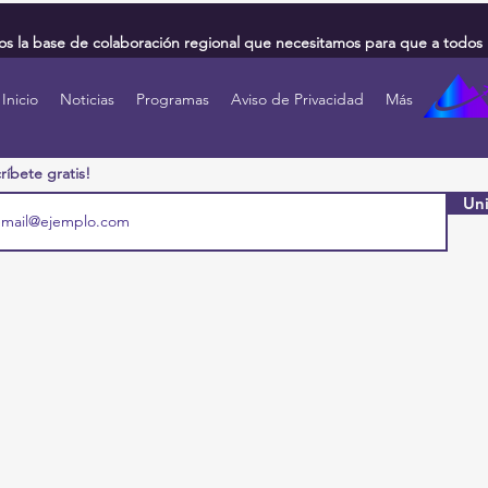
 la base de colaboración regional que necesitamos para que a todos 
Inicio
Noticias
Programas
Aviso de Privacidad
Más
ríbete gratis!
Uni