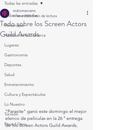
Todas las entradas
redcomarcamx
Todas las entradas
19 ene 2020
5 min de lectura
Todo sobre los Screen Actors
Personajes
Guild Awards
Historia de la Comarca
Lugares
Gastronomía
Deportes
Salud
Entretenimiento
Cultura y Espectáculos
Lo Nuestro
"Parasite" ganó este domingo el mejor 
Torreón
elenco de películas en la 26 ° entrega 
Round Cero
de los Screen Actors Guild Awards, 