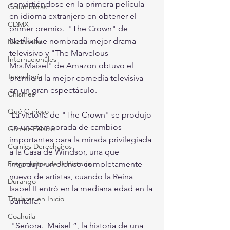
convirtiéndose en la primera película 
Columnistas
en idioma extranjero en obtener el 
CDMX
primer premio.  "The Crown" de 
Netflix fue nombrada mejor drama 
Nacionales
televisivo y "The Marvelous 
Internacionales
Mrs.Maisel" de Amazon obtuvo el 
Tecnología
premio a la mejor comedia televisiva 
en un gran espectáculo.
Chismes
Qué Curioso
 La victoria de "The Crown" se produjo 
en una temporada de cambios 
Gómez Palacio
importantes para la mirada privilegiada 
Comics Derechairos
a la Casa de Windsor, una que 
Fragmentos de la Historia
introdujo un elenco completamente 
nuevo de artistas, cuando la Reina 
Durango
Isabel II entró en la mediana edad en la 
Titulares en Inicio
pantalla.
Coahuila
 "Señora.  Maisel ”, la historia de una 