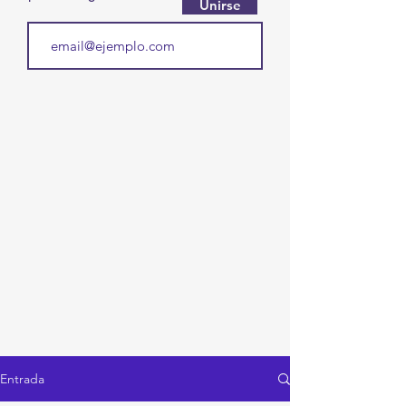
Unirse
Entrada