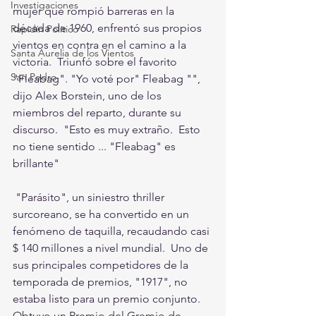
Investigaciones
mujer que rompió barreras en la 
década de 1960, enfrentó sus propios 
Rapidín Político
vientos en contra en el camino a la 
Santa Aurelia de los Vientos
victoria.  Triunfó sobre el favorito 
San Pedro
"Fleabag". "Yo voté por" Fleabag "", 
dijo Alex Borstein, uno de los 
miembros del reparto, durante su 
discurso.  "Esto es muy extraño.  Esto 
no tiene sentido ... "Fleabag" es 
brillante"
 "Parásito", un siniestro thriller 
surcoreano, se ha convertido en un 
fenómeno de taquilla, recaudando casi 
$ 140 millones a nivel mundial.  Uno de 
sus principales competidores de la 
temporada de premios, "1917", no 
estaba listo para un premio conjunto.  
Obtuvo un Premio del Gremio de 