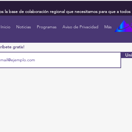
 la base de colaboración regional que necesitamos para que a todos 
Inicio
Noticias
Programas
Aviso de Privacidad
Más
ríbete gratis!
Uni