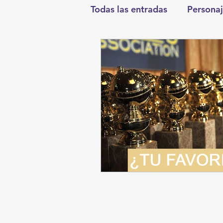
Todas las entradas
Personaj
Deportes
Salud
En
Round Cero
Columnist
Chismes
Qué Curioso
Durango
Titulares en I
Santa Aurelia de los Vient