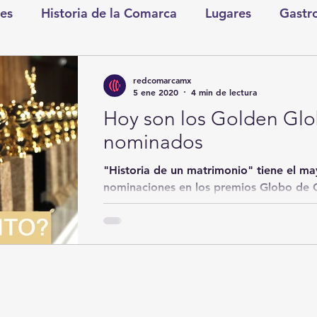
es
Historia de la Comarca
Lugares
Gastr
tretenimiento
Cultura y Espectáculos
Lo Nues
redcomarcamx
5 ene 2020
4 min de lectura
Hoy son los Golden Glob
as
CDMX
Nacionales
Internacionales
nominados
"Historia de un matrimonio" tiene el m
Gómez Palacio
Comics Derechairos
Fragm
nominaciones en los premios Globo de Oro, que serán ent
en Los Ángeles esta...
nicio
Coahuila
Investigaciones
Rapidín Pol
os
San Pedro