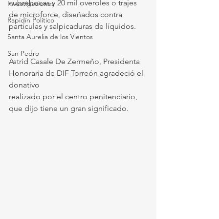
cubrebocas y 20 mil overoles o trajes 
Investigaciones
de microforce, diseñados contra 
Rapidín Político
partículas y salpicaduras de líquidos. 
Santa Aurelia de los Vientos
San Pedro
Astrid Casale De Zermeño, Presidenta 
Honoraria de DIF Torreón agradeció el 
donativo 
realizado por el centro penitenciario, 
que dijo tiene un gran significado. 