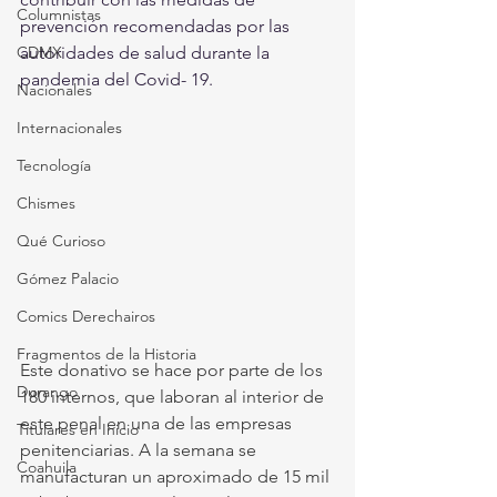
Columnistas
prevención recomendadas por las 
CDMX
autoridades de salud durante la 
pandemia del Covid- 19. 
Nacionales
Internacionales
Tecnología
Chismes
Qué Curioso
Gómez Palacio
Comics Derechairos
Fragmentos de la Historia
Este donativo se hace por parte de los 
Durango
180 internos, que laboran al interior de 
este penal en una de las empresas 
Titulares en Inicio
penitenciarias. A la semana se 
Coahuila
manufacturan un aproximado de 15 mil 