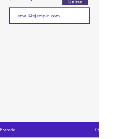
Unirse
Entrada