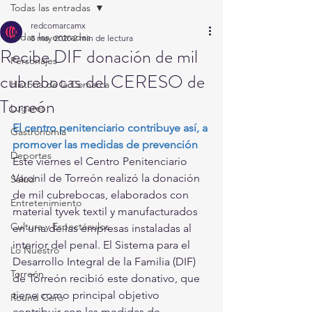
Todas las entradas
redcomarcamx
Todas las entradas
8 may 2020
2 min de lectura
Recibe DIF donación de mil
Personajes
cubrebocas del CERESO de
Historia de la Comarca
Torreón
Lugares
El centro penitenciario contribuye así, a 
Gastronomía
promover las medidas de prevención 
Deportes
Este viernes el Centro Penitenciario 
Varonil de Torreón realizó la donación 
Salud
de mil cubrebocas, elaborados con 
Entretenimiento
material tyvek textil y manufacturados 
Cultura y Espectáculos
en una de las empresas instaladas al 
interior del penal. El Sistema para el 
Lo Nuestro
Desarrollo Integral de la Familia (DIF) 
Torreón
de Torreón recibió este donativo, que 
tiene como principal objetivo 
Round Cero
contribuir con las medidas de 