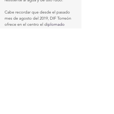
Cabe recordar que desde el pasado 
mes de agosto del 2019, DIF Torreón 
ofrece en el centro el d
iplomado 
“Reinserción Social y Sentido de Vida”. 
Las clases se ofrecen en conjunto con 
la Universidad Iberoamericana, la 
Universidad Juárez del Estado de 
Durango (UJED), Centro Tanatológico 
Integral de la Laguna (CETIL A.C), 
Esperanza para la familia AC y 
ciudadanos voluntarios. 
Torreón