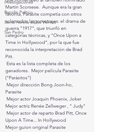
Investigaciones
Martin Scorsese.  Aunque era la gran 
Rapidín Político
favorita, Parasite competía con otros 
aclamados largometrajes: el drama de 
Santa Aurelia de los Vientos
guerra "1917", que triunfó en 
San Pedro
categorías técnicas, y "Once Upon a 
Time in Hollywood", por la que fue 
reconocida la interpretación de Brad 
Pitt.
 Esta es la lista completa de los 
ganadores.  Mejor película Parasite 
("Parásitos")
 Mejor dirección Bong Joon-ho, 
Parasite
 Mejor actor Joaquin Phoenix, Joker  
Mejor actriz Renée Zellweger , " Judy"
 Mejor actor de reparto Brad Pitt, Once 
Upon A Time... In Hollywood   
Mejor guion original Parasite   