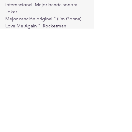
internacional  Mejor banda sonora 
Joker   
Mejor canción original " (I'm Gonna) 
Love Me Again ", Rocketman
#Oscars
#Parsite
#Joker
Entretenimiento
Ver todo
Entradas recientes