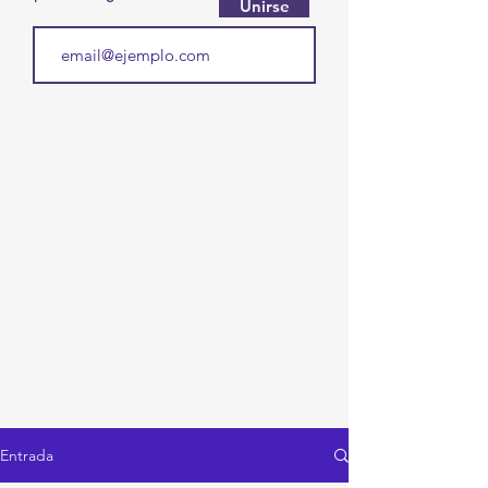
Unirse
Entrada