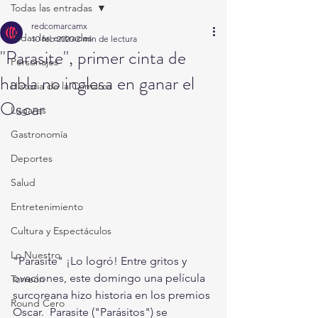
Todas las entradas
redcomarcamx
Todas las entradas
10 feb 2020
2 min de lectura
"Parasite", primer cinta de
Personajes
habla no inglesa en ganar el
Historia de la Comarca
Oscar
Lugares
Gastronomía
Deportes
Salud
Entretenimiento
Cultura y Espectáculos
Lo Nuestro
"Parasite" ¡Lo logró! Entre gritos y 
ovaciones, este domingo una película 
Torreón
surcoreana hizo historia en los premios 
Round Cero
Oscar.  Parasite ("Parásitos") se 