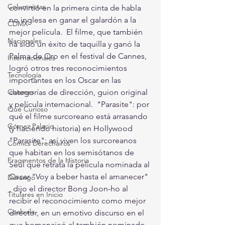
Columnistas
convirtió en la primera cinta de habla 
no inglesa en ganar el galardón a la 
CDMX
mejor película.  El filme, que también 
Nacionales
ha sido un éxito de taquilla y ganó la 
Palma de Oro en el festival de Cannes, 
Internacionales
logró otros tres reconocimientos 
Tecnología
importantes en los Oscar en las 
categorías de dirección, guion original 
Chismes
y película internacional.  "Parasite": por 
Qué Curioso
qué el filme surcoreano está arrasando 
Gómez Palacio
(y haciendo historia) en Hollywood 
"Parasite": así viven los surcoreanos 
Comics Derechairos
que habitan en los semisótanos de 
Fragmentos de la Historia
Seúl que retrata la película nominada al 
Oscar "Voy a beber hasta el amanecer" 
Durango
, dijo el director Bong Joon-ho al 
Titulares en Inicio
recibir el reconocimiento como mejor 
Coahuila
director, en un emotivo discurso en el 
que homenajeó al también nominado 