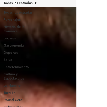
Todas las entradas
Todas las entradas
Personajes
Historia de la
Comarca
Lugares
Gastronomía
Deportes
Salud
Entretenimiento
Cultura y
Espectáculos
Lo Nuestro
Torreón
Round Cero