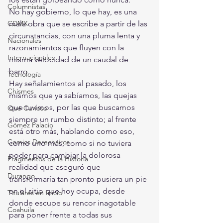
Columnistas
No hay gobierno, lo que hay, es una 
CDMX
mala obra que se escribe a partir de las 
circunstancias, con una pluma lenta y 
Nacionales
razonamientos que fluyen con la 
Internacionales
misma velocidad de un caudal de 
barro. 
Tecnología
Hay señalamientos al pasado, los 
Chismes
mismos que ya sabíamos, las quejas 
que tuvimos, por las que buscamos 
Qué Curioso
siempre un rumbo distinto; al frente 
Gómez Palacio
está otro más, hablando como eso, 
Comics Derechairos
como uno más, como si no tuviera 
poder para cambiar la dolorosa 
Fragmentos de la Historia
realidad que aseguró que 
Durango
transformaría tan pronto pusiera un pie 
en el sitio que hoy ocupa, desde 
Titulares en Inicio
donde escupe su rencor inagotable 
Coahuila
para poner frente a todas sus 