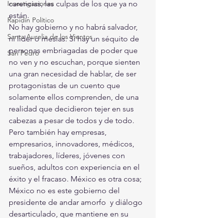
Investigaciones
carencias, las culpas de los que ya no 
están.
Rapidín Político
No hay gobierno y no habrá salvador, 
Santa Aurelia de los Vientos
ni líder o mesías. Sí hay un séquito de 
personas embriagadas de poder que 
San Pedro
no ven y no escuchan, porque sienten 
una gran necesidad de hablar, de ser 
protagonistas de un cuento que 
solamente ellos comprenden, de una 
realidad que decidieron tejer en sus 
cabezas a pesar de todos y de todo. 
Pero también hay empresas, 
empresarios, innovadores, médicos, 
trabajadores, líderes, jóvenes con 
sueños, adultos con experiencia en el 
éxito y el fracaso. México es otra cosa; 
México no es este gobierno del 
presidente de andar amorfo  y diálogo 
desarticulado, que mantiene en su 