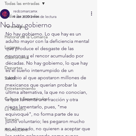
Todas las entradas
redcomarcamx
Todas las entradas
9 abr 2020
2 min de lectura
No hay gobierno
Personajes
No hay gobierno. Lo que hay es un 
Historia de la Comarca
adulto mayor con la deficiencia mental 
Lugares
que produce el desgaste de las 
neuronas y el rencor acumulado por 
Gastronomía
décadas. No hay gobierno, lo que hay 
Deportes
es el sueño interrumpido de un 
cambio al que apostaron millones de 
Salud
mexicanos que querían probar la 
Entretenimiento
última alternativa, la que no conocían, 
Cultura y Espectáculos
la que lamenta una fracción y otra 
niega lamentarlo, pues, "me 
Lo Nuestro
equivoqué", no forma parte de su 
Torreón
juicio voluntario; les pegaron mucho 
en el pasado, no quieren a aceptar que 
Round Cero
los están golpeando como nunca.