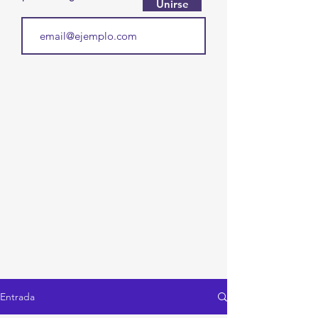
Unirse
Entrada