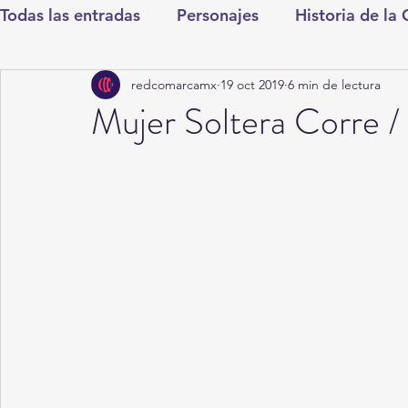
Todas las entradas
Personajes
Historia de la
redcomarcamx
19 oct 2019
6 min de lectura
Deportes
Salud
Entretenimiento
Cul
Mujer Soltera Corre /
Round Cero
Columnistas
CDMX
Nac
Chismes
Qué Curioso
Gómez Palacio
Durango
Titulares en Inicio
Coahuila
Santa Aurelia de los Vientos
San Pedro