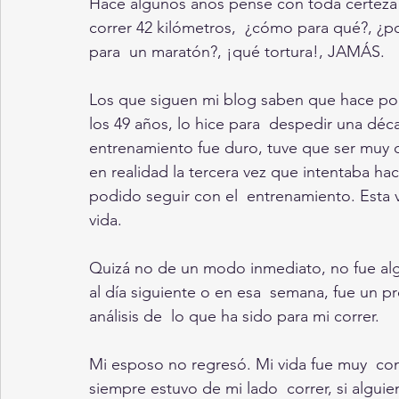
Hace algunos años pensé con toda certeza 
correr 42 kilómetros,  ¿cómo para qué?, ¿po
para  un maratón?, ¡qué tortura!, JAMÁS.
Los que siguen mi blog saben que hace poc
los 49 años, lo hice para  despedir una déc
entrenamiento fue duro, tuve que ser muy d
en realidad la tercera vez que intentaba hac
podido seguir con el  entrenamiento. Esta ve
vida.
Quizá no de un modo inmediato, no fue algo
al día siguiente o en esa  semana, fue un p
análisis de  lo que ha sido para mi correr.
Mi esposo no regresó. Mi vida fue muy  co
siempre estuvo de mi lado  correr, si algui