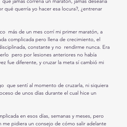
 que jamás correría un maratón, jamás desearía 
r qué querría yo hacer esa locura?, ¿entrenar 
o  más de un mes corrí mi primer maratón, a 
ada complicada pero llena de crecimiento, el  
isciplinada, constante y no  rendirme nunca. Era 
erlo  pero por lesiones anteriores no había 
z fue diferente, y cruzar la meta sí cambió mi  
  que sentí al momento de cruzarla, ni siquiera 
roceso de unos días durante el cual hice un 
mplicada en esos días, semanas y meses, pero 
en me pidiera un consejo de cómo salir adelante 