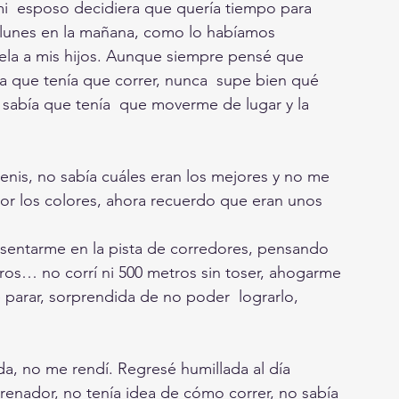
i  esposo decidiera que quería tiempo para 
n lunes en la mañana, como lo habíamos 
uela a mis hijos. Aunque siempre pensé que  
a que tenía que correr, nunca  supe bien qué 
sabía que tenía  que moverme de lugar y la 
tenis, no sabía cuáles eran los mejores y no me 
r los colores, ahora recuerdo que eran unos 
resentarme en la pista de corredores, pensando 
tros… no corrí ni 500 metros sin toser, ahogarme 
 parar, sorprendida de no poder  lograrlo, 
a, no me rendí. Regresé humillada al día 
trenador, no tenía idea de cómo correr, no sabía  