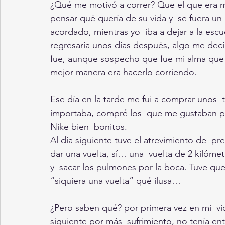
¿Qué me motivó a correr? Que el que era m
pensar qué quería de su vida y  se fuera u
acordado, mientras yo  iba a dejar a la esc
regresaría unos días después, algo me decí
fue, aunque sospecho que fue mi alma que 
mejor manera era hacerlo corriendo.
Ese día en la tarde me fui a comprar unos  
importaba, compré los  que me gustaban po
Nike bien  bonitos.
Al día siguiente tuve el atrevimiento de  p
dar una vuelta, sí… una  vuelta de 2 kilóme
y  sacar los pulmones por la boca. Tuve que
“siquiera una vuelta” qué ilusa…
¿Pero saben qué? por primera vez en mi  vid
siguiente por más  sufrimiento, no tenía en