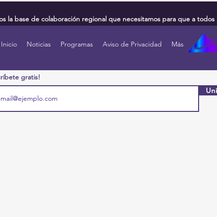
 la base de colaboración regional que necesitamos para que a todos 
Inicio
Noticias
Programas
Aviso de Privacidad
Más
ríbete gratis!
Uni