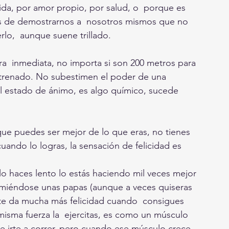
vida, por amor propio, por salud, o  porque es 
s de demostrarnos a  nosotros mismos que no 
lo,  aunque suene trillado.
  inmediata, no importa si son 200 metros para 
trenado. No subestimen el poder de una 
al estado de ánimo, es algo químico, sucede  
ue puedes ser mejor de lo que eras, no tienes 
uando lo logras, la sensación de felicidad es 
 lo haces lento lo estás haciendo mil veces mejor 
omiéndose unas papas (aunque a veces quiseras 
) te da mucha más felicidad cuando  consigues 
 misma fuerza la  ejercitas, es como un músculo 
 e irte a correr, pero cuando ese músculo crece, 