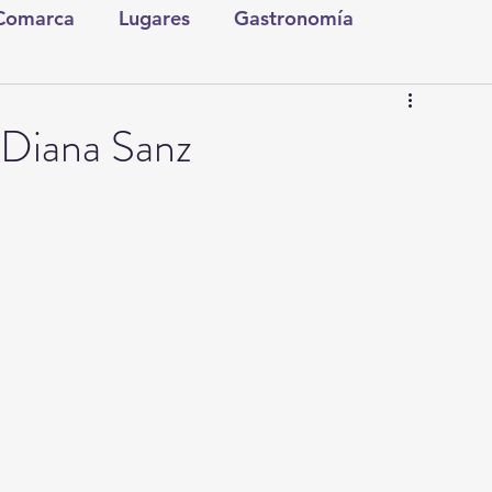
 Comarca
Lugares
Gastronomía
tura y Espectáculos
Lo Nuestro
Torreón
 Diana Sanz
ionales
Internacionales
Tecnología
Comics Derechairos
Fragmentos de la Historia
Investigaciones
Rapidín Político