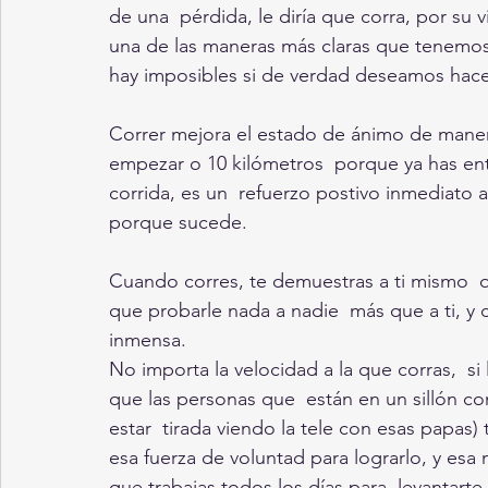
de una  pérdida, le diría que corra, por su 
una de las maneras más claras que tenemo
hay imposibles si de verdad deseamos hacer
Correr mejora el estado de ánimo de manera
empezar o 10 kilómetros  porque ya has en
corrida, es un  refuerzo postivo inmediato 
porque sucede.
Cuando corres, te demuestras a ti mismo  q
que probarle nada a nadie  más que a ti, y c
inmensa.
No importa la velocidad a la que corras,  si
que las personas que  están en un sillón c
estar  tirada viendo la tele con esas papas
esa fuerza de voluntad para lograrlo, y esa
que trabajas todos los días para  levantarte