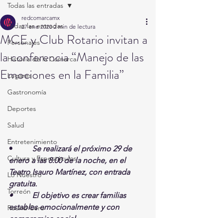
Todas las entradas
redcomarcamx
Todas las entradas
27 ene 2020
2 min de lectura
MCE y Club Rotario invitan a
Personajes
la conferencia “Manejo de las
Historia de la Comarca
Emociones en la Familia”
Lugares
Gastronomía
Deportes
Salud
Entretenimiento
•          
Se realizará el próximo 29 de 
Cultura y Espectáculos
enero a las 8:00 de la noche, en el 
Teatro Isauro Martínez, con entrada 
Lo Nuestro
gratuita.  
Torreón
•          El objetivo es crear familias 
estables emocionalmente y con 
Round Cero