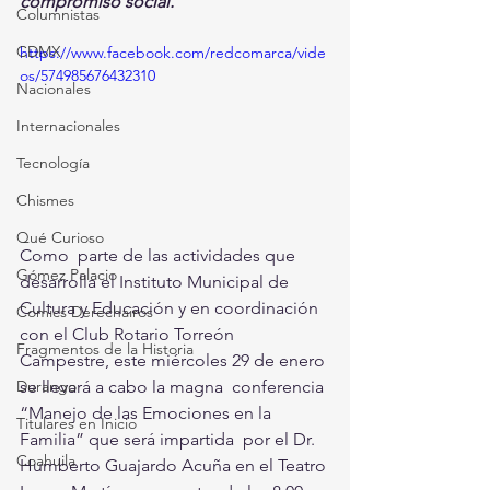
compromiso social. 
Columnistas
CDMX
https://www.facebook.com/redcomarca/vide
os/574985676432310
Nacionales
Internacionales
Tecnología
Chismes
Qué Curioso
Como  parte de las actividades que 
Gómez Palacio
desarrolla el Instituto Municipal de  
Cultura y Educación y en coordinación 
Comics Derechairos
con el Club Rotario Torreón  
Fragmentos de la Historia
Campestre, este miércoles 29 de enero 
se llevará a cabo la magna  conferencia 
Durango
“Manejo de las Emociones en la 
Titulares en Inicio
Familia” que será impartida  por el Dr. 
Coahuila
Humberto Guajardo Acuña en el Teatro 