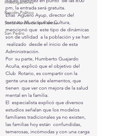
Isauro Martínez en punto  de las 8:00 
Investigaciones
pm, la entrada será gratuita. 
Rapidín Político
Elías  Agüero Ayup, director del 
Instituto Municipal de Cultura, 
Santa Aurelia de los Vientos
mencionó que  este tipo de dinámicas 
San Pedro
son de utilidad  a la población y se han 
 realizado  desde el inicio de esta 
Administración. 
Por  su parte, Humberto Guajardo 
Acuña, explicó que el objetivo del 
Club  Rotario, es compartir con la 
gente una serie de elementos, que 
tienen  que ver con mejora de la salud 
mental en la familia.  
El  especialista explicó que diversos 
estudios señalan que los modelos  
familiares tradicionales ya no existen, 
las familias hoy están  confundidas, 
temerosas, incómodas y con una carga 