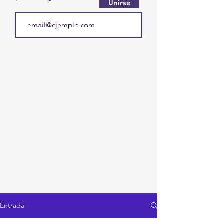
Unirse
Entrada