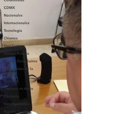
Columnistas
CDMX
Nacionales
Internacionales
Tecnología
Chismes
Qué Curioso
Gómez Palacio
Comics Derechairos
Fragmentos de la
Historia
Durango
Titulares en Inicio
Coahuila
Investigaciones
Rapidín Político