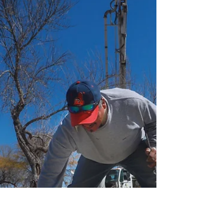
2 mar 2020
1 min de lectura
Desarrollo Social pone en marcha el
programa PAE en el jardín de niños
Venustiano Carranza
· Construyen barda perimetral de 139 metros lineales,
beneficiando a más de 100 alumnos. · El alcalde hizo
entrega de un kit deportivo,...