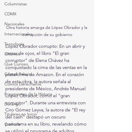
Columnistas
CDMX
Nacionales
Otra historia amarga de López Obrador y la 
Internacionales
corrupción de su gobierno
Tecnología
López Obrador corrupto: En un abrir y 
cerrar de ojos, el libro "El gran 
Chismes
corruptor" de Elena Chávez ha 
Qué Curioso
conquistado la cima de las ventas en la 
Gómez Palacio
plataforma de Amazon. En el corazón 
de esta obra, la autora señala al 
Comics Derechairos
presidente de México, Andrés Manuel 
Fragmentos de la Historia
López Obrador, como el "gran 
corruptor". Durante una entrevista con 
Durango
Ciro Gómez Leyva, la autora de "El rey 
Titulares en Inicio
del cash" destapó un oscuro 
panorama en su libro, revelando cómo 
Coahuila
se utilizó el programa de adultos 