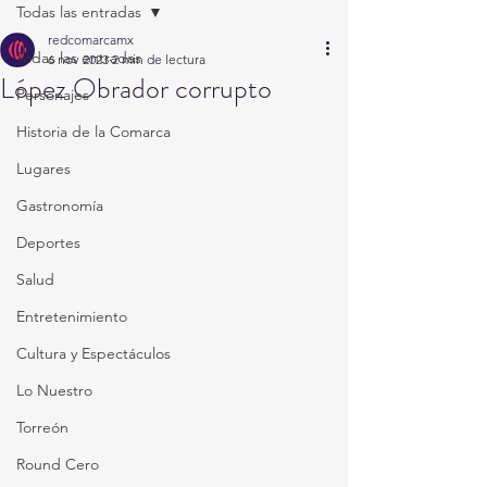
Todas las entradas
redcomarcamx
Todas las entradas
6 nov 2023
2 min de lectura
López Obrador corrupto
Personajes
Historia de la Comarca
Lugares
Gastronomía
Deportes
Salud
Entretenimiento
Cultura y Espectáculos
Lo Nuestro
Torreón
Round Cero