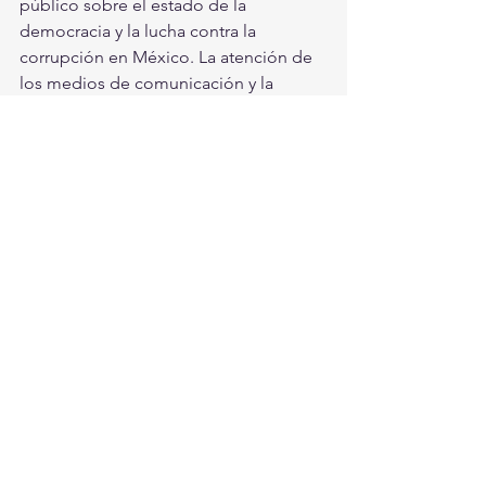
público sobre el estado de la 
democracia y la lucha contra la 
corrupción en México. La atención de 
los medios de comunicación y la 
opinión pública se han enfocado en 
este trabajo incendiario, lo que 
demuestra su impacto en la esfera 
política y social.
En última instancia, "El gran corruptor" 
no solo es un libro exitoso en términos 
de ventas, sino que también ha 
contribuido a reavivar la conversación 
sobre la gobernanza y la ética en el 
panorama político de México. Su 
influencia y alcance continúan 
creciendo, y el país se encuentra 
inmerso en un debate fundamental 
sobre los valores y la transparencia en 