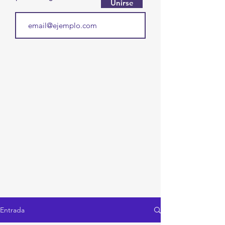
Unirse
Entrada