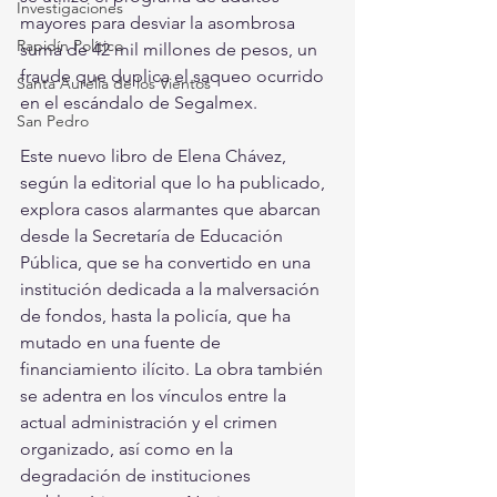
Investigaciones
mayores para desviar la asombrosa 
Rapidín Político
suma de 42 mil millones de pesos, un 
fraude que duplica el saqueo ocurrido 
Santa Aurelia de los Vientos
en el escándalo de Segalmex.
San Pedro
Este nuevo libro de Elena Chávez, 
según la editorial que lo ha publicado, 
explora casos alarmantes que abarcan 
desde la Secretaría de Educación 
Pública, que se ha convertido en una 
institución dedicada a la malversación 
de fondos, hasta la policía, que ha 
mutado en una fuente de 
financiamiento ilícito. La obra también 
se adentra en los vínculos entre la 
actual administración y el crimen 
organizado, así como en la 
degradación de instituciones 