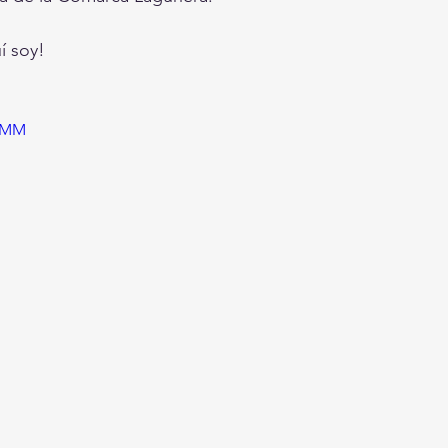
í soy!
LMM