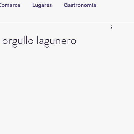
 Comarca
Lugares
Gastronomía
tura y Espectáculos
Lo Nuestro
Torreón
 orgullo lagunero
ionales
Internacionales
Tecnología
Comics Derechairos
Fragmentos de la Historia
Investigaciones
Rapidín Político