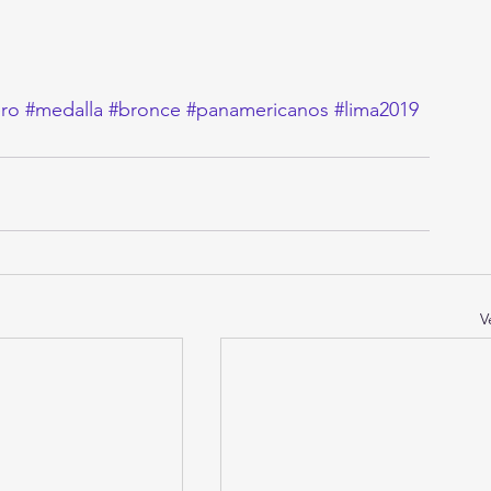
ero
#medalla
#bronce
#panamericanos
#lima2019
V