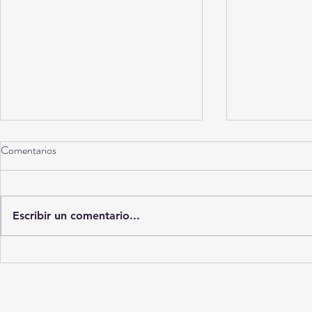
Comentarios
Escribir un comentario...
BXstrs-ESPN hacen historia con
Messi nunca s
la primera pelea profesional de
todos los tie
pesos pesados yucatecos en
el fútbol jamá