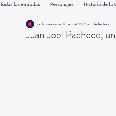
Todas las entradas
Personajes
Historia de la
redcomarcamx
10 ago 2019
2 min de lectura
Deportes
Salud
Entretenimiento
Cul
Juan Joel Pacheco, un
Round Cero
Columnistas
CDMX
Nac
Chismes
Qué Curioso
Gómez Palacio
Durango
Titulares en Inicio
Coahuila
Santa Aurelia de los Vientos
San Pedro