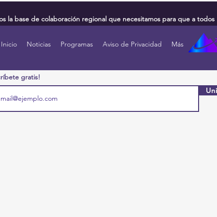
 la base de colaboración regional que necesitamos para que a todos 
Inicio
Noticias
Programas
Aviso de Privacidad
Más
ríbete gratis!
Uni