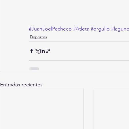
#JuanJoelPacheco
#Atleta
#orgullo
#lagun
Deportes
Entradas recientes