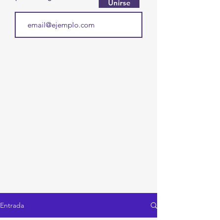
Unirse
Entrada