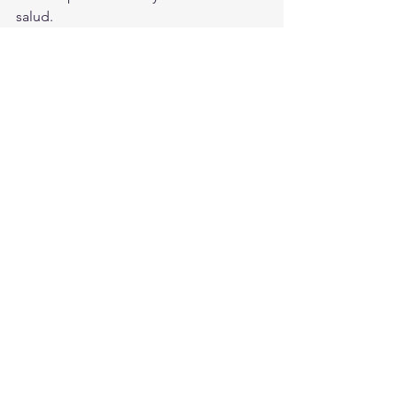
salud. 
Durango
Ver todo
Entradas recientes