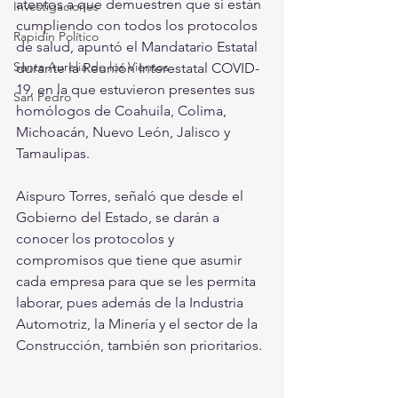
atentos a que demuestren que sí están 
Investigaciones
cumpliendo con todos los protocolos 
Rapidín Político
de salud, apuntó el Mandatario Estatal 
Santa Aurelia de los Vientos
durante la Reunión Interestatal COVID-
19, en la que estuvieron presentes sus 
San Pedro
homólogos de Coahuila, Colima, 
Michoacán, Nuevo León, Jalisco y 
Tamaulipas.
Aispuro Torres, señaló que desde el 
Gobierno del Estado, se darán a 
conocer los protocolos y 
compromisos que tiene que asumir 
cada empresa para que se les permita 
laborar, pues además de la Industria 
Automotriz, la Minería y el sector de la 
Construcción, también son prioritarios.