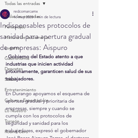
Todas las entradas
redcomarcamx
Todas las entradas
16 may 2020
1 min de lectura
Indispensables protocolos de
Personajes
sanidad para apertura gradual
Historia de la Comarca
de empresas: Aispuro
Lugares
· Gobierno del Estado atento a que 
Gastronomía
industrias que inicien actividad 
Deportes
próximamente, garanticen salud de sus 
trabajadores.
Salud
Entretenimiento
En Durango apoyamos el esquema de 
Cultura y Espectáculos
apertura gradual y prioritaria de 
empresas, siempre y cuando se 
Lo Nuestro
cumpla con los protocolos de 
Torreón
seguridad y sanidad para los 
trabajadores, expresó el gobernador 
Round Cero
José Rosas Aispuro Torres, al destacar 