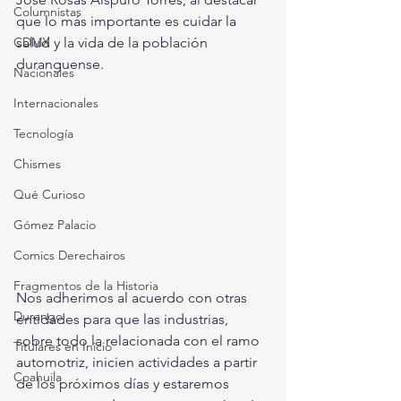
Columnistas
que lo más importante es cuidar la 
CDMX
salud y la vida de la población 
duranguense.
Nacionales
Internacionales
Tecnología
Chismes
Qué Curioso
Gómez Palacio
Comics Derechairos
Fragmentos de la Historia
Nos adherimos al acuerdo con otras 
Durango
entidades para que las industrias, 
sobre todo la relacionada con el ramo 
Titulares en Inicio
automotriz, inicien actividades a partir 
Coahuila
de los próximos días y estaremos 