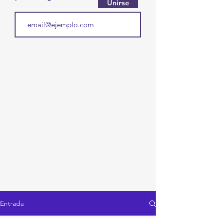
Unirse
Entrada