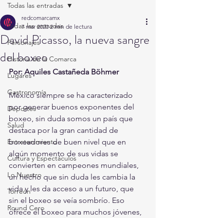
Todas las entradas
redcomarcamx
Todas las entradas
7 mar 2020
2 min de lectura
David Picasso, la nueva sangre
Personajes
del boxeo
Historia de la Comarca
Por: Aquiles Castañeda Böhmer
Lugares
Gastronomía
México siempre se ha caracterizado 
por generar buenos exponentes del 
Deportes
boxeo, sin duda somos un país que 
Salud
destaca por la gran cantidad de 
Entretenimiento
boxeadores de buen nivel que en 
algún momento de sus vidas se 
Cultura y Espectáculos
convierten en campeones mundiales, 
Lo Nuestro
un hecho que sin duda les cambia la 
vida y les da acceso a un futuro, que 
Torreón
sin el boxeo se veía sombrío. Eso 
Round Cero
ofrece el boxeo para muchos jóvenes, 