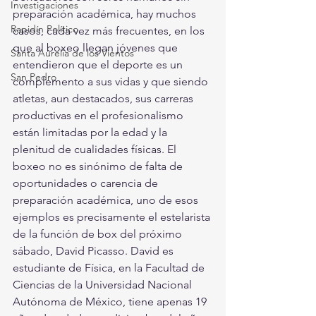
Investigaciones
preparación académica, hay muchos 
Rapidín Político
casos, cada vez más frecuentes, en los 
que al boxeo llegan jóvenes que 
Santa Aurelia de los Vientos
entendieron que el deporte es un 
San Pedro
complemento a sus vidas y que siendo 
atletas, aun destacados, sus carreras 
productivas en el profesionalismo 
están limitadas por la edad y la 
plenitud de cualidades físicas. El 
boxeo no es sinónimo de falta de 
oportunidades o carencia de 
preparación académica, uno de esos 
ejemplos es precisamente el estelarista 
de la función de box del próximo 
sábado, David Picasso. David es 
estudiante de Física, en la Facultad de 
Ciencias de la Universidad Nacional 
Autónoma de México, tiene apenas 19 