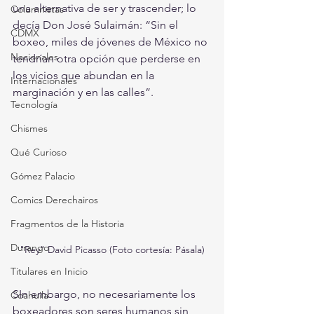
una alternativa de ser y trascender; lo 
Columnistas
decía Don José Sulaimán: “Sin el 
CDMX
boxeo, miles de jóvenes de México no 
Nacionales
tendrían otra opción que perderse en 
los vicios que abundan en la 
Internacionales
marginación y en las calles”.
Tecnología
Chismes
Qué Curioso
Gómez Palacio
Comics Derechairos
Fragmentos de la Historia
Durango
"Rey" David Picasso (Foto cortesía: Pásala)
Titulares en Inicio
SIn embargo, no necesariamente los 
Coahuila
boxeadores son seres humanos sin 