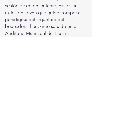
sesión de entrenamiento, esa es la 
rutina del joven que quiere romper el 
paradigma del arquetipo del 
boxeador. El próximo sábado en el 
Auditorio Municipal de Tijuana, 
Picasso tiene un reto sumamente 
complejo, enfrentará al sonorense 
Jesús “Chinito” Quijada, un peleador 
de 16 combates ganados, 11 nocauts y 
2 derrotas; la pelea será sin duda, un 
parteaguas para la carrera de quien 
resulte vencedor.
#DAVIDPICASO
#BOXEO
#CHINITOQUIJADA
Deportes