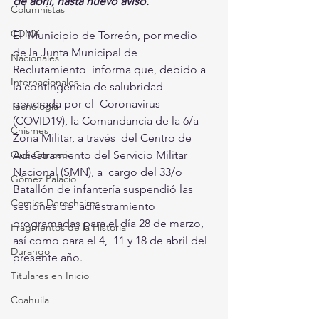
de abril, hasta nuevo aviso. 
Columnistas
CDMX
El  Municipio de Torreón, por medio 
de la Junta Municipal de 
Nacionales
Reclutamiento  informa que, debido a 
Internacionales
la contingencia de salubridad 
generada por el  Coronavirus 
Tecnología
(COVID19), la Comandancia de la 6/a 
Chismes
Zona Militar, a través  del Centro de 
Adiestramiento del Servicio Militar 
Qué Curioso
Nacional (SMN), a  cargo del 33/o 
Gómez Palacio
Batallón de infantería suspendió las 
Comics Derechairos
sesiones de  adiestramiento 
programadas para el día 28 de marzo, 
Fragmentos de la Historia
así como para el 4,  11 y 18 de abril del 
Durango
presente año.
Titulares en Inicio
Coahuila