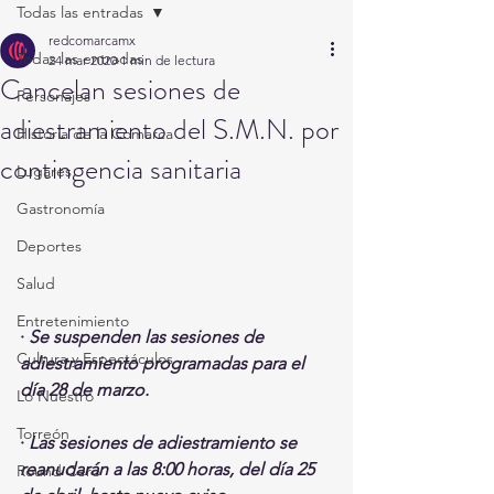
Todas las entradas
redcomarcamx
Todas las entradas
24 mar 2020
1 min de lectura
Cancelan sesiones de
Personajes
adiestramiento del S.M.N. por
Historia de la Comarca
contingencia sanitaria
Lugares
Gastronomía
Deportes
Salud
Entretenimiento
· 
Se suspenden las sesiones de 
Cultura y Espectáculos
adiestramiento programadas para el 
día 28 de marzo.
Lo Nuestro
Torreón
· 
Las sesiones de adiestramiento se 
reanudarán a las 8:00 horas, del día 25 
Round Cero