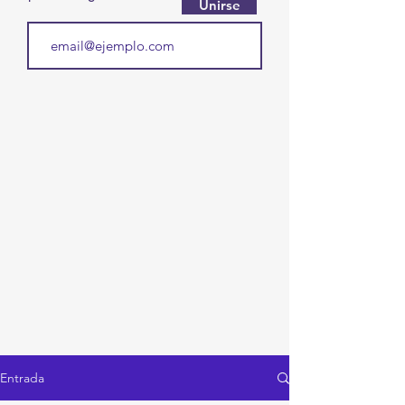
Unirse
Entrada