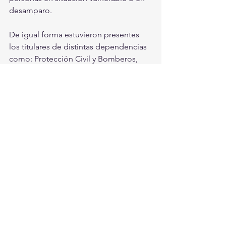
desamparo. 
De igual forma estuvieron presentes 
los titulares de distintas dependencias 
como: Protección Civil y Bomberos, 
Simas Torreón, Atención Ciudadana, 
Instituto Municipal del Deporte, 
Dirección de Prevención Social del 
Delito, Salud Pública, Instituto 
Municipal de la Mujer, Desarrollo 
Económico, para gestionar las 
peticiones de la ciudadanía.
Torreón, Ciudad En Equipo
Torreón