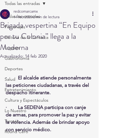
Todas las entradas
redcomarcamx
Todas las entradas
14 feb 2020
2 min de lectura
Brigada vespertina “En Equipo
Personajes
por tu Colonia” llega a la
Historia de la Comarca
Moderna
Lugares
Actualizado:
14 feb 2020
Gastronomía
Deportes
·         El alcalde atiende personalmente 
Salud
las peticiones ciudadanas, a través del 
Entretenimiento
despacho itinerante.
Cultura y Espectáculos
·         La SEDENA participa con canje 
Lo Nuestro
de armas, para promover la paz y evitar 
Torreón
la violencia. Además de brindar apoyo 
con servicio médico.
Round Cero