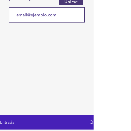
Unirse
Entrada