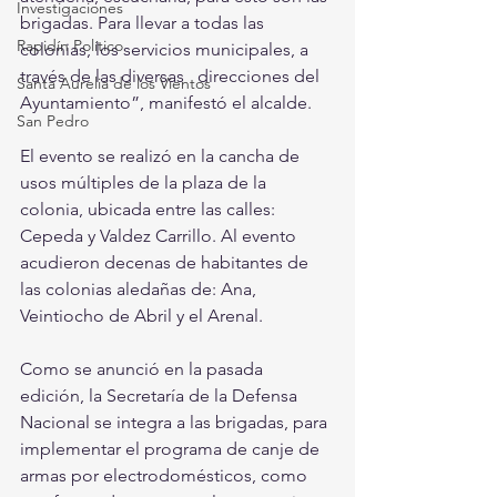
Investigaciones
brigadas. Para llevar a todas las 
Rapidín Político
colonias, los servicios municipales, a 
través de las diversas   direcciones del 
Santa Aurelia de los Vientos
Ayuntamiento”, manifestó el alcalde.
San Pedro
El evento se realizó en la cancha de 
usos múltiples de la plaza de la 
colonia, ubicada entre las calles: 
Cepeda y Valdez Carrillo. Al evento 
acudieron decenas de habitantes de 
las colonias aledañas de: Ana, 
Veintiocho de Abril y el Arenal.
Como se anunció en la pasada 
edición, la Secretaría de la Defensa 
Nacional se integra a las brigadas, para 
implementar el programa de canje de 
armas por electrodomésticos, como 