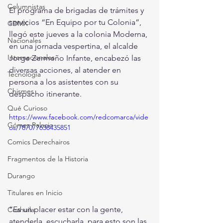
Columnistas
El programa de brigadas de trámites y 
servicios “En Equipo por tu Colonia”, 
CDMX
llegó este jueves a la colonia Moderna, 
Nacionales
en una jornada vespertina, el alcalde 
Internacionales
Jorge Zermeño Infante, encabezó las 
diversas acciones, al atender en 
Tecnología
persona a los asistentes con su 
Chismes
despacho itinerante.
Qué Curioso
https://www.facebook.com/redcomarca/vide
Gómez Palacio
os/787077638435851
Comics Derechairos
Fragmentos de la Historia
Durango
Titulares en Inicio
“Es un placer estar con la gente, 
Coahuila
atenderla, escucharla, para esto son las 