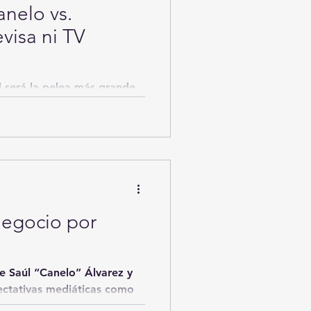
nelo vs.
evisa ni TV
 será la pelea más grande
 2025, pero no tendrá
negocio por
re Saúl “Canelo” Álvarez y
ectativas mediáticas como