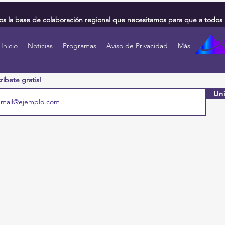
 la base de colaboración regional que necesitamos para que a todos 
Inicio
Noticias
Programas
Aviso de Privacidad
Más
ríbete gratis!
Uni