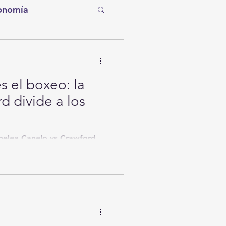
onomía
tro
Torreón
s el boxeo: la
Tecnología
d divide a los
entos de la Historia
 pelea Canelo vs Crawford
Canelo” Álvarez y Terence...
ítico