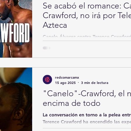
Se acabó el romance: Ca
Crawford, no irá por Tel
Azteca
Canelo Álvarez contra Terence Crawford
del calendario boxístico en México este
transmisión...
redcomarcamx
15 ago 2025
3 min de lectura
"Canelo"-Crawford, el 
encima de todo
La conversación en torno a la pelea ent
Terence Crawford ha encendido las exp
pocas...