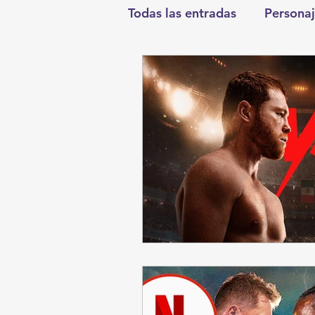
Todas las entradas
Personaj
Deportes
Salud
En
Round Cero
Columnist
Chismes
Qué Curioso
Durango
Titulares en I
Santa Aurelia de los Vient