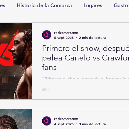
es
Historia de la Comarca
Lugares
Gastr
tretenimiento
Cultura y Espectáculos
Lo Nues
redcomarcamx
5 sept 2025
2 min de lectura
Primero el show, despué
as
CDMX
Nacionales
Internacionales
pelea Canelo vs Crawfor
fans
Gómez Palacio
Comics Derechairos
Fragm
“Primero el show, después el boxeo: la
divide a los fans” La pelea entre Saúl “
nicio
Coahuila
Investigaciones
Rapidín Pol
redcomarcamx
os
San Pedro
4 sept 2025
3 min de lectura