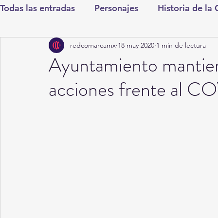
Todas las entradas
Personajes
Historia de la
redcomarcamx
18 may 2020
1 min de lectura
Deportes
Salud
Entretenimiento
Cul
Ayuntamiento mantiene
acciones frente al C
Round Cero
Columnistas
CDMX
Nac
Chismes
Qué Curioso
Gómez Palacio
Durango
Titulares en Inicio
Coahuila
Santa Aurelia de los Vientos
San Pedro