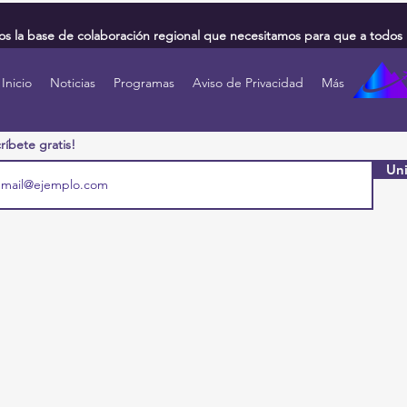
 la base de colaboración regional que necesitamos para que a todos 
Inicio
Noticias
Programas
Aviso de Privacidad
Más
ríbete gratis!
Uni