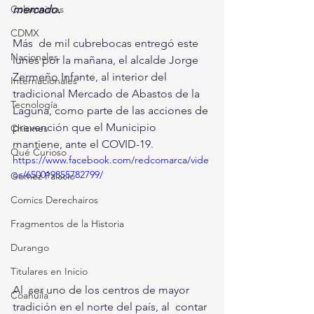
mercado.
Columnistas
CDMX
Más  de mil cubrebocas entregó este 
Nacionales
lunes por la mañana, el alcalde Jorge  
Zermeño Infante, al interior del 
Internacionales
tradicional Mercado de Abastos de la  
Tecnología
Laguna, como parte de las acciones de 
prevención que el Municipio  
Chismes
mantiene, ante el COVID-19.
Qué Curioso
https://www.facebook.com/redcomarca/vide
os/650019855782799/
Gómez Palacio
Comics Derechairos
Fragmentos de la Historia
Durango
Titulares en Inicio
Al  ser uno de los centros de mayor 
Coahuila
tradición en el norte del país, al  contar 