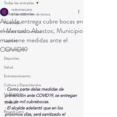
Todas las entradas
redcomarcamx
Todas las entradas
20 abr 2020
1 min de lectura
Alcalde entrega cubre bocas en
Personajes
el Mercado Abastos; Municipio
Historia de la Comarca
mantiene medidas ante el
Lugares
COVID19
Gastronomía
Deportes
Salud
Entretenimiento
Cultura y Espectáculos
· 
Como parte delas medidas de 
Lo Nuestro
prevención ante COVID19, se entregan 
más de mil cubrebocas. 
Torreón
· 
El alcalde adelantó que en los 
Round Cero
próximos días, será sanitizado el 