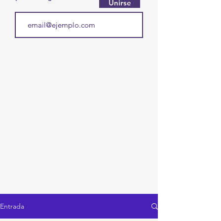
Unirse
Entrada