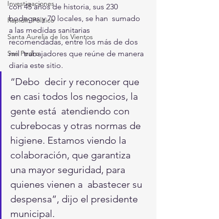
Investigaciones
con 45 años de historia, sus 230 
bodegas y 70 locales, se han  sumado 
Rapidín Político
a las medidas sanitarias 
Santa Aurelia de los Vientos
recomendadas, entre los más de dos 
mil  trabajadores que reúne de manera 
San Pedro
diaria este sitio. 
“Debo  decir y reconocer que 
en casi todos los negocios, la 
gente está  atendiendo con 
cubrebocas y otras normas de 
higiene. Estamos viendo la  
colaboración, que garantiza 
una mayor seguridad, para 
quienes vienen a  abastecer su 
despensa”, dijo el presidente 
municipal.