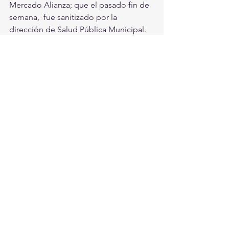
Mercado Alianza; que el pasado fin de 
semana,  fue sanitizado por la 
dirección de Salud Pública Municipal. 
El  alcalde fue acompañado esta 
mañana, por Antonio López González,  
director de Inspección y Verificación 
Municipal, además de Manuel Acuña  
Cepeda, titular de Salud Pública 
Municipal.
Torreón, Ciudad en Equipo
Torreón