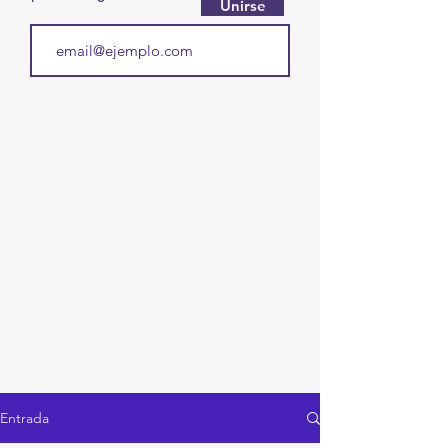
Unirse
Entrada