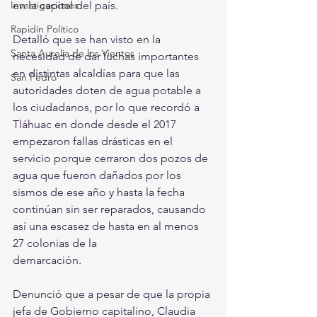
Investigaciones
en la capital del país.
Rapidín Político
Detalló que se han visto en la 
Santa Aurelia de los Vientos
necesidad de dar luchas importantes 
en distintas alcaldías para que las 
San Pedro
autoridades doten de agua potable a 
los ciudadanos, por lo que recordó a 
Tláhuac en donde desde el 2017 
empezaron fallas drásticas en el 
servicio porque cerraron dos pozos de 
agua que fueron dañados por los 
sismos de ese año y hasta la fecha 
continúan sin ser reparados, causando 
así una escasez de hasta en al menos 
27 colonias de la
demarcación.
Denunció que a pesar de que la propia 
jefa de Gobierno capitalino, Claudia 