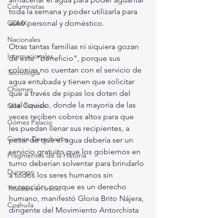
Columnistas
toda la semana y poder utilizarla para 
CDMX
aseo personal y doméstico.
Nacionales
Otras tantas familias ni siquiera gozan 
Internacionales
de este “beneficio”, porque sus 
colonias no cuentan con el servicio de 
Tecnología
agua entubada y tienen que solicitar 
Chismes
que a través de pipas los doten del 
vital líquido, donde la mayoría de las 
Qué Curioso
veces reciben cobros altos para que 
Gómez Palacio
les puedan llenar sus recipientes, a 
Comics Derechairos
pesar de que el agua debería ser un 
servicio gratuito que los gobiernos en 
Fragmentos de la Historia
turno deberían solventar para brindarlo 
Durango
a todos los seres humanos sin 
excepción, porque es un derecho 
Titulares en Inicio
humano, manifestó Gloria Brito Nájera, 
Coahuila
dirigente del Movimiento Antorchista