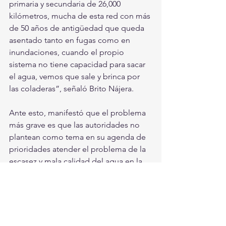
primaria y secundaria de 26,000 
kilómetros, mucha de esta red con más 
de 50 años de antigüedad que queda 
asentado tanto en fugas como en 
inundaciones, cuando el propio 
sistema no tiene capacidad para sacar 
el agua, vemos que sale y brinca por 
las coladeras”, señaló Brito Nájera.
Ante esto, manifestó que el problema 
más grave es que las autoridades no 
plantean como tema en su agenda de 
prioridades atender el problema de la 
escasez y mala calidad del agua en la 
capital del país. Por lo que urgió a  los 
gobernantes capitalinos presididos 
por Claudia Sheinbaum a atenderlo.