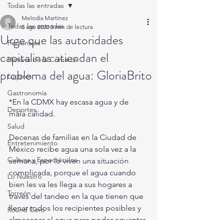
Todas las entradas
Melodía Martínez
Todas las entradas
5 ago 2020
3 min de lectura
Urge que las autoridades
Personajes
capitalinas atiendan el
Historia de la Comarca
problema del agua: GloriaBrito
Lugares
Gastronomía
*En la CDMX hay escasa agua y de 
Deportes
mala calidad.
Salud
Decenas de familias en la Ciudad de 
Entretenimiento
México recibe agua una sola vez a la 
Cultura y Espectáculos
semana, por lo viven una situación 
complicada, porque el agua cuando 
Lo Nuestro
bien les va les llega a sus hogares a 
Torreón
través del tandeo en la que tienen que 
llenar todos los recipientes posibles y 
Round Cero
almacenar el agua para poder aguantar 