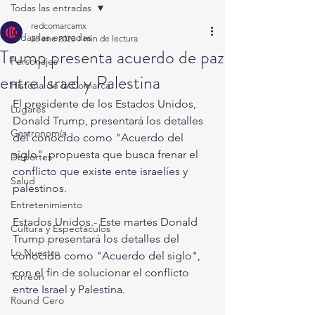
Todas las entradas
redcomarcamx
Todas las entradas
28 ene 2020
1 min de lectura
Trump presenta acuerdo de paz
Personajes
entre Israel y Palestina
Historia de la Comarca
El presidente de los Estados Unidos, 
Lugares
Donald Trump, presentará los detalles 
Gastronomía
del conocido como "Acuerdo del 
siglo", propuesta que busca frenar el 
Deportes
conflicto que existe ente israelíes y 
Salud
palestinos.
Entretenimiento
Estados Unidos.- Este martes Donald 
Cultura y Espectáculos
Trump presentará los detalles del 
Lo Nuestro
conocido como "Acuerdo del siglo", 
con el fin de solucionar el conflicto 
Torreón
entre Israel y Palestina.
Round Cero