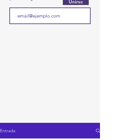
Unirse
Entrada