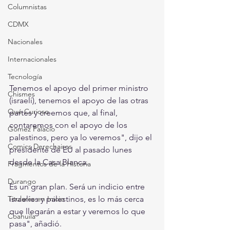
Columnistas
CDMX
Nacionales
Internacionales
Tecnología
Tenemos el apoyo del primer ministro 
Chismes
(israelí), tenemos el apoyo de las otras 
Qué Curioso
partes y creemos que, al final, 
contaremos con el apoyo de los 
Gómez Palacio
palestinos, pero ya lo veremos", dijo el 
Comics Derechairos
presidente de EU al pasado lunes 
desde la Casa Blanca.
Fragmentos de la Historia
Durango
Es un gran plan. Será un indicio entre 
israelíes y palestinos, es lo más cerca 
Titulares en Inicio
que llegarán a estar y veremos lo que 
Coahuila
pasa", añadió.