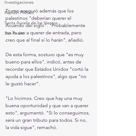
Investigaciones
Trump aseguró además que los 
Rapidín Político
palestinos "deberían querer el 
Santa Aurelia de los Vientos
Acuerdo del siglo". "Probablemente 
no lo van a querer de entrada, pero 
San Pedro
creo que al final sí lo harán", añadió.
De esta forma, sostuvo que "es muy 
bueno para ellos", indicó, antes de 
recordar que Estados Unidos "cortó la 
ayuda a los palestinos", algo que "no 
le gustó hacer".
"Lo hicimos. Creo que hay una muy 
buena oportunidad y que van a querer 
esto", argumentó. "Si lo conseguimos, 
será un gran tributo para todos. Si no, 
la vida sigue", remachó.