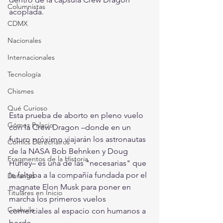
Columnistas
acoplada.
CDMX
Nacionales
Internacionales
Tecnología
Chismes
Qué Curioso
Esta prueba de aborto en pleno vuelo 
Gómez Palacio
con la Crew Dragon –donde en un 
futuro próximo viajarán los astronautas 
Comics Derechairos
de la NASA Bob Behnken y Doug 
Fragmentos de la Historia
Hurley– es una de las "necesarias" que 
le faltaba a la compañía fundada por el 
Durango
magnate Elon Musk para poner en 
Titulares en Inicio
marcha los primeros vuelos 
Coahuila
comerciales al espacio con humanos a 
bordo.