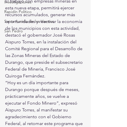
El trabajo con empresas mineras en 
Investigaciones
esta nueva etapa, permitirá ejercer 
Rapidín Político
recursos acumulados, generar más 
Santa Aurelia de los Vientos
oportunidades y reactivar la economía 
de los municipios con esta actividad, 
San Pedro
destacó el gobernador José Rosas 
Aispuro Torres, en la instalación del 
Comité Regional para el Desarrollo de 
las Zonas Mineras del Estado de 
Durango, que preside el subsecretario 
Federal de Minería, Francisco José 
Quiroga Fernández.
“Hoy es un día importante para 
Durango porque después de meses, 
prácticamente años, se vuelve a 
ejecutar el Fondo Minero”, expresó 
Aispuro Torres, al manifestar su 
agradecimiento con el Gobierno 
Federal, al retomar este programa que 