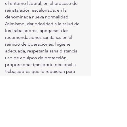
el entorno laboral, en el proceso de 
reinstalación escalonada, en la 
denominada nueva normalidad. 
Asimismo, dar prioridad a la salud de 
los trabajadores, apegarse a las 
recomendaciones sanitarias en el 
reinicio de operaciones, higiene 
adecuada, respetar la sana distancia, 
uso de equipos de protección, 
proporcionar transporte personal a 
trabajadores que lo requieran para 
evitar uso de transporte público, 
instalar controles sanitarios, 
reforzamiento infraestructura médica, 
además de vigilar y dar procedimiento 
adecuado en casos sospechosos de 
infectados. 
Durante la gira de trabajo por la 
entidad duranguense, el subsecretario 