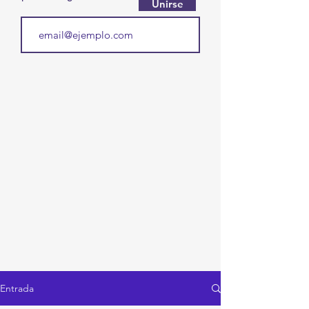
Unirse
Entrada