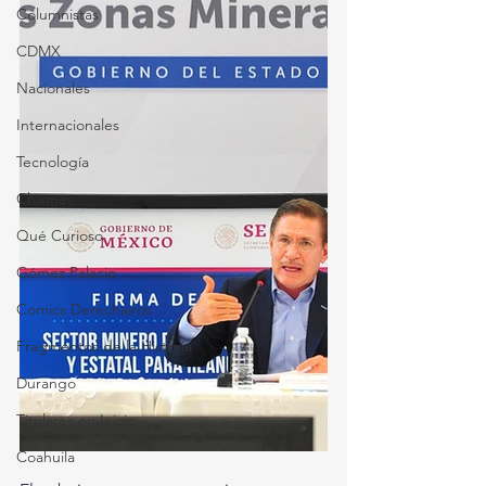
Columnistas
CDMX
Nacionales
Internacionales
Tecnología
Chismes
Qué Curioso
Gómez Palacio
Comics Derechairos
Fragmentos de la Historia
Durango
Titulares en Inicio
Coahuila