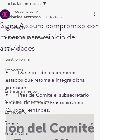
Todas las entradas
redcomarcamx
Todas las entradas
26 may 2020
3 min de lectura
Signa Aispuro compromiso con
Personajes
mineros para reinicio de
Historia de la Comarca
actividades
Lugares
Gastronomía
Deportes
•	Durango, de los primeros 
estados que retoma e integra dicha 
Salud
comisión.
Entretenimiento
•	Preside Comité el subsecretario 
Cultura y Espectáculos
Federal de Minería, Francisco José 
Quiroga Fernández.
Lo Nuestro
Torreón
Round Cero