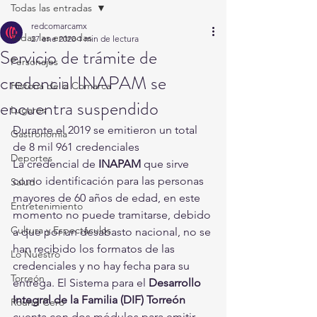
Todas las entradas
redcomarcamx
Todas las entradas
27 ene 2020
1 min de lectura
Servicio de trámite de
Personajes
credencial INAPAM se
Historia de la Comarca
encuentra suspendido
Lugares
Durante el 2019 se emitieron un total 
Gastronomía
de 8 mil 961 credenciales 
Deportes
La credencial de 
INAPAM
 que sirve 
como identificación para las personas 
Salud
mayores de 60 años de edad, en este 
Entretenimiento
momento no puede tramitarse, debido 
Cultura y Espectáculos
a que por un desabasto nacional, no se 
han recibido los formatos de las 
Lo Nuestro
credenciales y no hay fecha para su 
Torreón
entrega. El Sistema para el 
Desarrollo 
Integral de la Familia (DIF) Torreón
Round Cero
cuenta con dos módulos para emitir 