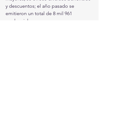
y descuentos; el año pasado se 
emitieron un total de 8 mil 961 
credenciales. 
#DIF
#Torreon
#AstridCasale
Torreón
Ver todo
Entradas recientes