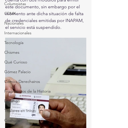
Columnistas
este documento, sin embargo por el 
CDMX
momento ante dicha situación de falta 
de credenciales emitidas por INAPAM, 
Nacionales
el servicio está suspendido. 
Internacionales
Tecnología
Chismes
Qué Curioso
Gómez Palacio
Comics Derechairos
Fragmentos de la Historia
Durango
Titulares en Inicio
Coahuila