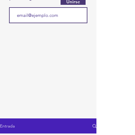
Unirse
Entrada