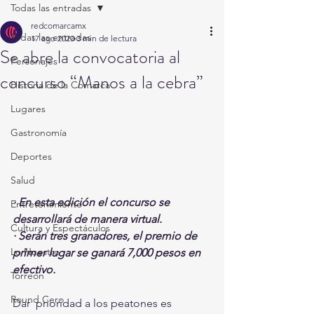
Todas las entradas
redcomarcamx
Todas las entradas
17 ago 2020
3 min de lectura
Se abre la convocatoria al
Personajes
concurso “Manos a la cebra”
Historia de la Comarca
Lugares
Gastronomía
Deportes
Salud
· En esta edición el concurso se 
Entretenimiento
desarrollará de manera virtual. 
Cultura y Espectáculos
· Serán tres granadores, el premio de 
Lo Nuestro
primer lugar se ganará 7,000 pesos en 
efectivo. 
Torreón
Round Cero
Dar  prioridad a los peatones es 