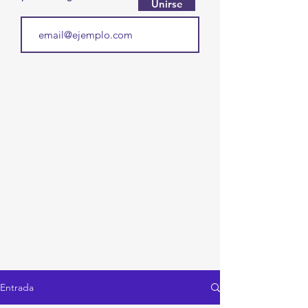
Unirse
Entrada