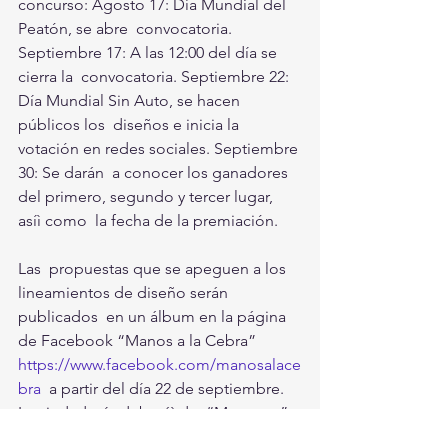
concurso: Agosto 17: Día Mundial del 
Peatón, se abre  convocatoria. 
Septiembre 17: A las 12:00 del día se 
cierra la  convocatoria. Septiembre 22: 
Día Mundial Sin Auto, se hacen 
públicos los  diseños e inicia la 
votación en redes sociales. Septiembre 
30: Se darán  a conocer los ganadores 
del primero, segundo y tercer lugar, 
asíì como  la fecha de la premiación. 
Las  propuestas que se apeguen a los 
lineamientos de diseño serán 
publicados  en un álbum en la página 
de Facebook “Manos a la Cebra” 
https://www.facebook.com/manosalace
bra
  a partir del día 22 de septiembre. 
La ciudadanía deberáì dar “Me gusta”  
o en su defecto, alguna reacción a la 