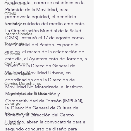
fundamental, como se establece en la  
Columnistas
Pirámide de la Movilidad, para 
CDMX
promover la equidad, el beneficio 
social y  cuidado del medio ambiente. 
Nacionales
La Organización Mundial de la Salud 
Internacionales
(OMS)  instauró el 17 de agosto como 
Tecnología
Día Mundial del Peatón. Es por ello 
que en  el marco de la celebración de 
Chismes
este día, el Ayuntamiento de Torreón, a 
Qué Curioso
 través de la Dirección General de 
Vialidad y Movilidad Urbana, en  
Gómez Palacio
coordinación con la Dirección de 
Comics Derechairos
Movilidad No Motorizada, el Instituto  
Fragmentos de la Historia
Municipal de Planeación y 
Competitividad de Torreón (IMPLAN), 
Durango
la  Dirección General de Cultura de 
Titulares en Inicio
Torreón y la Dirección del Centro  
Histórico, abren la convocatoria para el 
Coahuila
segundo concurso de diseño para  