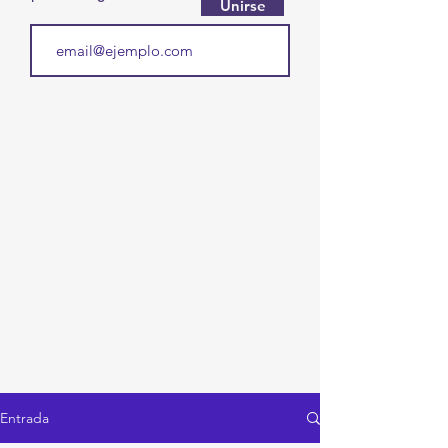
Unirse
Entrada