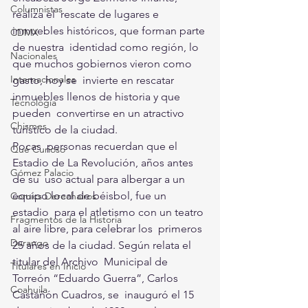
Columnistas
realiza el  rescate de lugares e 
inmuebles históricos, que forman parte 
CDMX
de nuestra  identidad como región, lo 
Nacionales
que muchos gobiernos vieron como 
Internacionales
gasto, hoy se  invierte en rescatar 
inmuebles llenos de historia y que 
Tecnología
pueden  convertirse en un atractivo 
Chismes
turístico de la ciudad. 
Pocas  personas recuerdan que el 
Qué Curioso
Estadio de La Revolución, años antes 
Gómez Palacio
de su  uso actual para albergar a un 
equipo local de béisbol, fue un 
Comics Derechairos
estadio  para el atletismo con un teatro 
Fragmentos de la Historia
al aire libre, para celebrar los  primeros 
Durango
25 años de la ciudad. Según relata el 
titular del Archivo  Municipal de 
Titulares en Inicio
Torreón “Eduardo Guerra”, Carlos 
Coahuila
Castañón Cuadros, se  inauguró el 15 