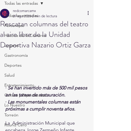
Todas las entradas
redcomarcamx
Todas las entradas
29 ago 2020
2 min de lectura
Rescatan columnas del teatro
Personajes
al aire libre de la Unidad
Historia de la Comarca
Deportiva Nazario Ortiz Garza
Lugares
Gastronomía
Deportes
Salud
Entretenimiento
· 
Se han invertido más de 500 mil pesos 
en las tareas de restauración. 
Cultura y Espectáculos
· 
Las monumentales columnas están 
Lo Nuestro
próximas a cumplir noventa años. 
Torreón
La  Administración Municipal que 
Round Cero
encabeza Jorge Zermeño Infante, 