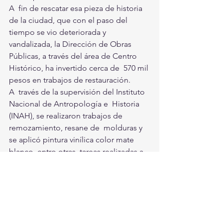
A  fin de rescatar esa pieza de historia 
de la ciudad, que con el paso del  
tiempo se vio deteriorada y 
vandalizada, la Dirección de Obras  
Públicas, a través del área de Centro 
Histórico, ha invertido cerca de  570 mil 
pesos en trabajos de restauración.
A  través de la supervisión del Instituto 
Nacional de Antropología e  Historia 
(INAH), se realizaron trabajos de 
remozamiento, resane de  molduras y 
se aplicó pintura vinílica color mate 
blanco, entro otras  tareas realizadas a 
este inmueble catalogado como 
patrimonio de la  ciudad, explicó José 
Reyes Castrellón, titular de Centro 
Histórico. 