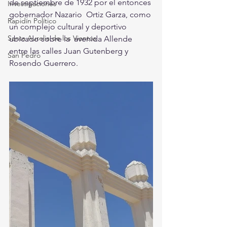
de septiembre de 1932 por el entonces 
Investigaciones
gobernador Nazario  Ortiz Garza, como 
Rapidín Político
un complejo cultural y deportivo 
Santa Aurelia de los Vientos
ubicado sobre la  avenida Allende 
entre las calles Juan Gutenberg y 
San Pedro
Rosendo Guerrero.