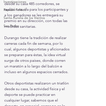
Investigaciones
desde su casa 485 corredores, se 
realizó una rifa para los participantes y 
Rapidín Político
a los ganadores se les entregará su 
Santa Aurelia de los Vientos
premio en su dirección, con todas las 
San Pedro
medidas sanitarias.
Durango tiene la tradición de realizar 
carreras cada fin de semana, por lo 
cual, algunos deportistas y aficionados 
se preparan para éstas, la idea virtual 
surge de otros países, donde corren 
un maratón a lo largo del balcón e 
incluso en algunos espacios cerrados.
Otros deportistas realizaron un triatlón 
desde su casa, la actividad física y el 
deporte se puede practicar en 
cualquier lugar, sabemos que el 
deporte, en especial, correr no es lo 