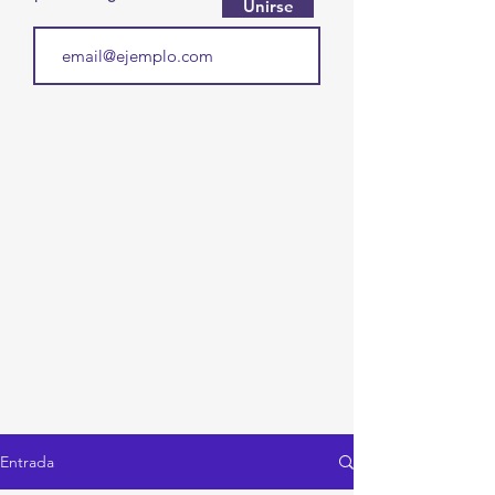
Unirse
Entrada