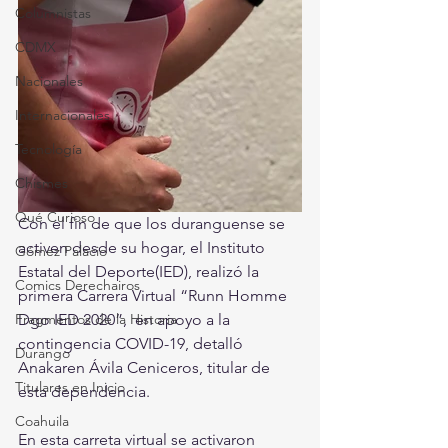
Columnistas
CDMX
Nacionales
Internacionales
Tecnología
Chismes
Qué Curioso
Con el fin de que los duranguense se 
activen desde su hogar, el Instituto 
Gómez Palacio
Estatal del Deporte(IED), realizó la 
Comics Derechairos
primera Carrera Virtual “Runn Homme 
Fragmentos de la Historia
Dgo IED 2020”,  en apoyo a la 
contingencia COVID-19, detalló 
Durango
Anakaren Ávila Ceniceros, titular de 
Titulares en Inicio
esta dependencia.
Coahuila
En esta carreta virtual se activaron 