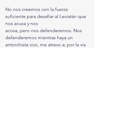
No nos creemos con la fuerza 
suficiente para desafiar al Leviatán que 
nos acusa y nos
acosa, pero nos defenderemos. Nos 
defenderemos mientras haya un 
antorchista vivo, me atrevo a; por la vía 
legal y por la vía de la protesta pública, 
incluso desafiando al coronavirus si 
fuera necesario. Exigiremos que la 
justicia sea, por lo menos, pareja, 
mientras se mantenga en pie la actual 
Constitución y las leyes legalmente 
derivadas de ella. Llamamos una vez 
más a todos los agraviados por el 
sistema a que formemos un frente para 
la defensa colectiva de la ley y el 
Estado de derecho que todavía nos 
rigen. Y comenzamos por la casa. Los 