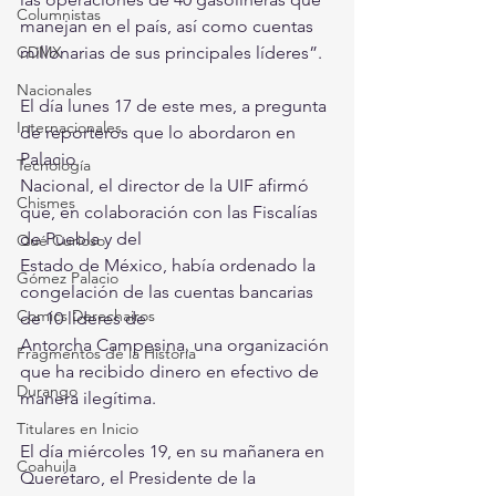
Columnistas
manejan en el país, así como cuentas 
CDMX
millonarias de sus principales líderes”.
Nacionales
El día lunes 17 de este mes, a pregunta 
Internacionales
de reporteros que lo abordaron en 
Palacio
Tecnología
Nacional, el director de la UIF afirmó 
Chismes
que, en colaboración con las Fiscalías 
de Puebla y del
Qué Curioso
Estado de México, había ordenado la 
Gómez Palacio
congelación de las cuentas bancarias 
Comics Derechairos
de 10 líderes de
Antorcha Campesina, una organización 
Fragmentos de la Historia
que ha recibido dinero en efectivo de 
Durango
manera ilegítima.
Titulares en Inicio
El día miércoles 19, en su mañanera en 
Coahuila
Querétaro, el Presidente de la 