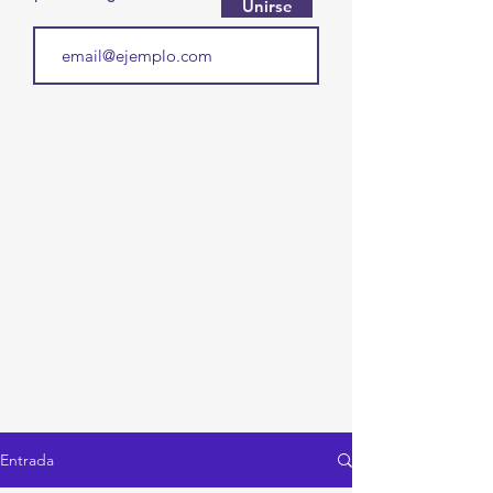
Unirse
Entrada