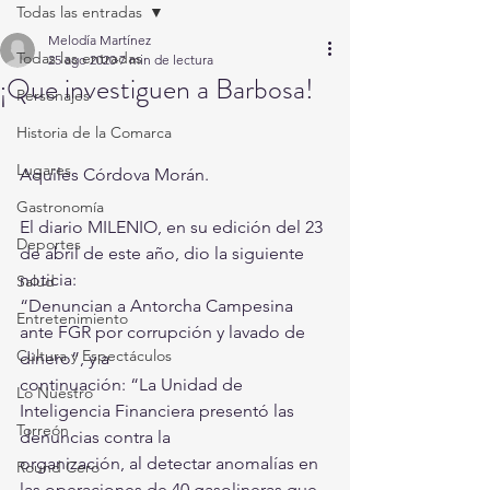
Todas las entradas
Melodía Martínez
Todas las entradas
25 ago 2020
7 min de lectura
¡Que investiguen a Barbosa!
Personajes
Historia de la Comarca
Lugares
Aquiles Córdova Morán.
Gastronomía
El diario MILENIO, en su edición del 23 
Deportes
de abril de este año, dio la siguiente 
noticia:
Salud
“Denuncian a Antorcha Campesina 
Entretenimiento
ante FGR por corrupción y lavado de 
Cultura y Espectáculos
dinero”, y a
continuación: “La Unidad de 
Lo Nuestro
Inteligencia Financiera presentó las 
Torreón
denuncias contra la
organización, al detectar anomalías en 
Round Cero
las operaciones de 40 gasolineras que 