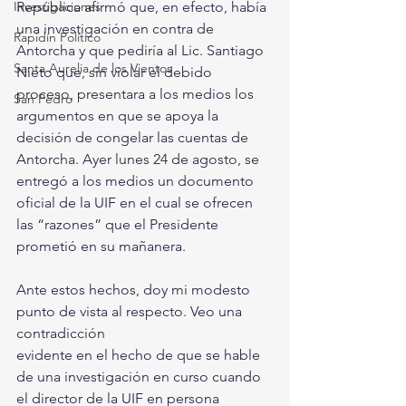
Investigaciones
República afirmó que, en efecto, había 
una investigación en contra de 
Rapidín Político
Antorcha y que pediría al Lic. Santiago 
Santa Aurelia de los Vientos
Nieto que, sin violar el debido 
proceso, presentara a los medios los 
San Pedro
argumentos en que se apoya la 
decisión de congelar las cuentas de 
Antorcha. Ayer lunes 24 de agosto, se 
entregó a los medios un documento 
oficial de la UIF en el cual se ofrecen 
las “razones” que el Presidente 
prometió en su mañanera.
Ante estos hechos, doy mi modesto 
punto de vista al respecto. Veo una 
contradicción
evidente en el hecho de que se hable 
de una investigación en curso cuando 
el director de la UIF en persona 