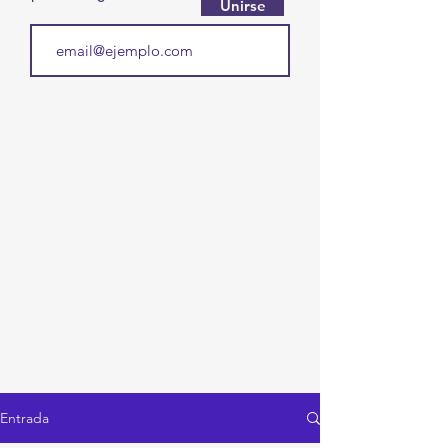
Unirse
Entrada