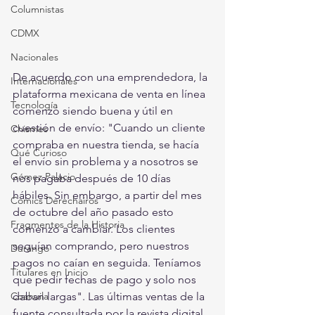
Columnistas
CDMX
Nacionales
De acuerdo con una emprendedora, la 
Internacionales
plataforma mexicana de venta en línea 
Tecnología
comenzó siendo buena y útil en 
cuestión de envío: "Cuando un cliente 
Chismes
compraba en nuestra tienda, se hacía 
Qué Curioso
el envío sin problema y a nosotros se 
Gómez Palacio
nos pagaba después de 10 días 
hábiles. Sin embargo, a partir del mes 
Comics Derechairos
de octubre del año pasado esto 
Fragmentos de la Historia
comenzó a cambiar. Los clientes 
seguían comprando, pero nuestros 
Durango
pagos no caían en seguida. Teníamos 
Titulares en Inicio
que pedir fechas de pago y solo nos 
Coahuila
daban largas". Las últimas ventas de la 
fuente consultada por la revista digital  