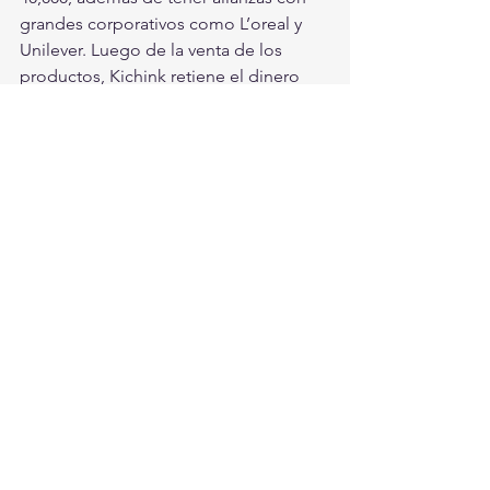
grandes corporativos como L’oreal y 
Unilever. Luego de la venta de los 
productos, Kichink retiene el dinero 
como supuesta garantía para que el 
cliente final reciba lo que pidió. Sin 
embargo, las quejas de vendedores 
siguen surgiendo en redes, ya que el 
dinero de sus ventas no les ha sido 
entregado. 
Con información de EL CEO 
#KichinkNoPaga
Tecnología