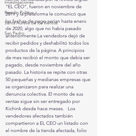
Investigaciones
"EL CEO", fueron en noviembre de 
Rapidín Político
2019 y la plataforma le comunicó que 
las fechas de pago serían hasta enero 
Santa Aurelia de los Vientos
de 2020, algo que no había pasado 
San Pedro
anteriormente.La vendedora dejó de 
recibir pedidos y deshabilitó todos los 
productos de la página. A principios 
de mes recibió el monto que debía ser 
pagado, desde noviembre del año 
pasado. La historia se repite con otras 
50 pequeñas y medianas empresas que 
se organizaron para realizar una 
denuncia colectiva. El monto de sus 
ventas sigue sin ser entregado por 
Kichink desde hace meses.   Los 
vendedores afectados también 
compartieron a EL CEO un listado con 
el nombre de la tienda afectada, folio 