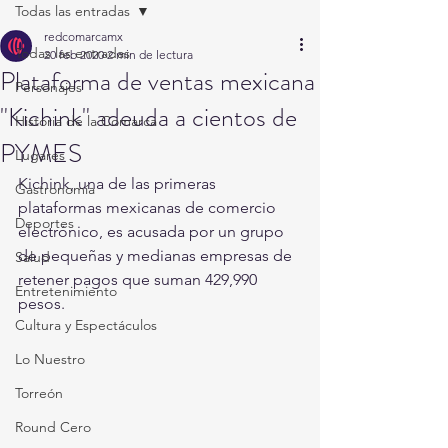
Todas las entradas
redcomarcamx
Todas las entradas
20 feb 2020
2 min de lectura
Plataforma de ventas mexicana
Personajes
"Kichink" adeuda a cientos de
Historia de la Comarca
PYMES
Lugares
Kichink, una de las primeras 
Gastronomía
plataformas mexicanas de comercio 
Deportes
electrónico, es acusada por un grupo 
de pequeñas y medianas empresas de 
Salud
retener pagos que suman 429,990 
Entretenimiento
pesos. 
Cultura y Espectáculos
Lo Nuestro
Torreón
Round Cero