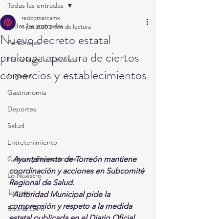
Todas las entradas
redcomarcamx
Todas las entradas
1 jun 2020
2 min de lectura
Nuevo decreto estatal
Personajes
prolonga apertura de ciertos
Historia de la Comarca
comercios y establecimientos
Lugares
Gastronomía
Deportes
Salud
Entretenimiento
· 
Ayuntamiento de Torreón mantiene 
Cultura y Espectáculos
coordinación y acciones en Subcomité 
Lo Nuestro
Regional de Salud.
Torreón
· 
Autoridad Municipal pide la 
comprensión y respeto a la medida 
Round Cero
estatal publicada en el Diario Oficial 