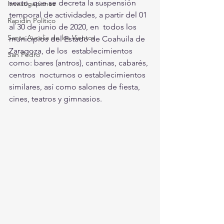
sexto, que se decreta la suspensión  
Investigaciones
temporal de actividades, a partir del 01 
Rapidín Político
al 30 de junio de 2020, en  todos los 
Santa Aurelia de los Vientos
municipios del Estado de Coahuila de 
Zaragoza, de los  establecimientos 
San Pedro
como: bares (antros), cantinas, cabarés, 
centros  nocturnos o establecimientos 
similares, así como salones de fiesta,  
cines, teatros y gimnasios. 