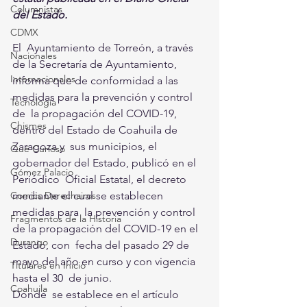
Columnistas
del Estado.
CDMX
El  Ayuntamiento de Torreón, a través 
Nacionales
de la Secretaría de Ayuntamiento,  
Internacionales
informa que de conformidad a las 
medidas para la prevención y control 
Tecnología
de  la propagación del COVID-19, 
Chismes
dentro del Estado de Coahuila de 
Zaragoza y  sus municipios, el 
Qué Curioso
gobernador del Estado, publicó en el 
Gómez Palacio
Periódico  Oficial Estatal, el decreto 
mediante el cual se establecen 
Comics Derechairos
medidas para  la prevención y control 
Fragmentos de la Historia
de la propagación del COVID-19 en el 
Durango
Estado, con  fecha del pasado 29 de 
mayo del año en curso y con vigencia 
Titulares en Inicio
hasta el 30  de junio. 
Coahuila
Donde  se establece en el artículo 