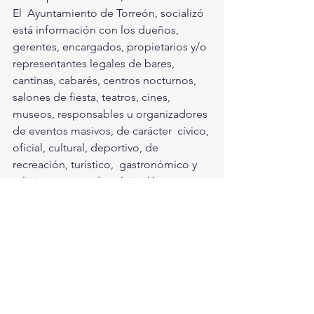
El  Ayuntamiento de Torreón, socializó 
está información con los dueños,  
gerentes, encargados, propietarios y/o 
representantes legales de bares,  
cantinas, cabarés, centros nocturnos, 
salones de fiesta, teatros, cines,  
museos, responsables u organizadores 
de eventos masivos, de carácter  cívico, 
oficial, cultural, deportivo, de 
recreación, turístico,  gastronómico y 
religioso, mercados al aire libre, 
tianguis y lugares en  general que 
propicien la concentración masiva de 
personas. 
Torreón, Ciudad en Equipo
Torreón