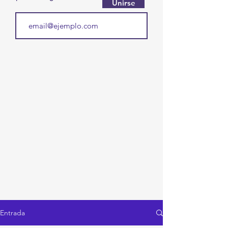
Unirse
Entrada