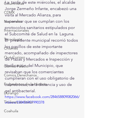
La  tarde de este miércoles, el alcalde 
Columnistas
Jorge Zermeño Infante, encabezó una  
CDMX
visita al Mercado Alianza, para 
supervisar que se cumplan con los  
Nacionales
protocolos sanitarios estipulados por 
Internacionales
el Subcomité de Salud en la  Laguna. 
Tecnología
El  presidente municipal recorrió todos 
los pasillos de este importante  
Chismes
mercado, acompañado de inspectores 
Qué Curioso
de Plazas y Mercados e Inspección y  
Verificación del Municipio, que 
Gómez Palacio
revisaban que los comerciantes  
Comics Derechairos
cumplieran con el uso obligatorio de 
Fragmentos de la Historia
cubrebocas, sana distancia y uso de  
gel antibacterial. 
Durango
https://www.facebook.com/284658809082066/
Titulares en Inicio
videos/330406907990378
Coahuila