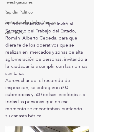
Investigaciones
Rapidín Político
Santa Aurelia de los Vientos
El  Presidente Municipal invitó al 
Secretario del Trabajo del Estado, 
San Pedro
Román  Alberto Cepeda, para que 
diera fe de los operativos que se 
realizan en  mercados y zonas de alta 
aglomeración de personas, invitando a 
la  ciudadanía a cumplir con las normas 
sanitarias. 
Aprovechando  el recorrido de 
inspección, se entregaron 600 
cubrebocas y 500 bolsas  ecológicas a 
todas las personas que en ese 
momento se encontraban  surtiendo 
su canasta básica. 