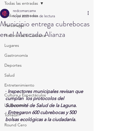
Todas las entradas
redcomarcamx
Todas las entradas
16 jul 2020
1 min de lectura
Municipio entrega cubrebocas
Personajes
en el Mercado Alianza
Historia de la Comarca
Lugares
Gastronomía
Deportes
Salud
Entretenimiento
· 
Inspectores municipales revisan que 
Cultura y Espectáculos
cumplan  los protocolos del 
Lo Nuestro
Subcomité de Salud de la Laguna.
· 
Entregaron 600 cubrebocas y 500 
Torreón
bolsas ecológicas a la ciudadanía.  
Round Cero