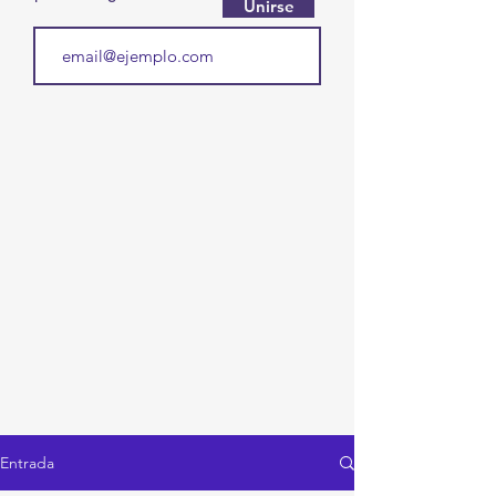
Unirse
Entrada