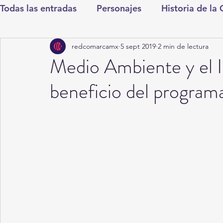
Todas las entradas
Personajes
Historia de la
redcomarcamx
5 sept 2019
2 min de lectura
Deportes
Salud
Entretenimiento
Cul
Medio Ambiente y el 
beneficio del programa 
Round Cero
Columnistas
CDMX
Nac
Chismes
Qué Curioso
Gómez Palacio
Durango
Titulares en Inicio
Coahuila
Santa Aurelia de los Vientos
San Pedro