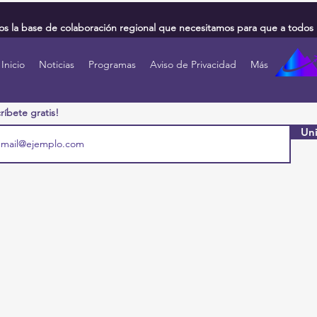
 la base de colaboración regional que necesitamos para que a todos 
Inicio
Noticias
Programas
Aviso de Privacidad
Más
ríbete gratis!
Uni