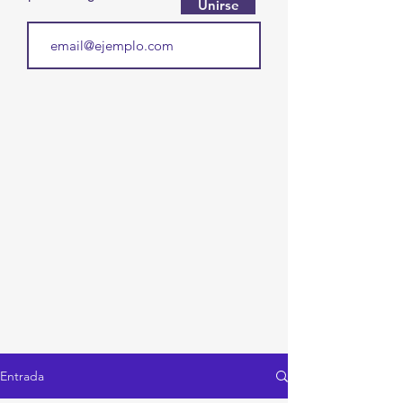
Unirse
Entrada