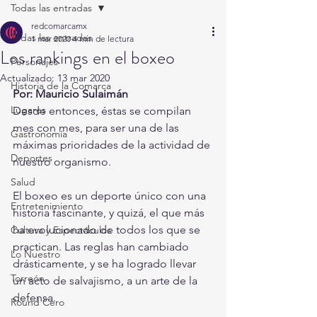
Todas las entradas
redcomarcamx
Todas las entradas
1 mar 2020
4 min de lectura
Los rankings en el boxeo
Personajes
Actualizado:
13 mar 2020
Historia de la Comarca
Por: Mauricio Sulaimán
Lugares
Desde entonces, éstas se compilan 
mes con mes, para ser una de las 
Gastronomía
máximas prioridades de la actividad de 
Deportes
nuestro organismo.
Salud
El boxeo es un deporte único con una 
Entretenimiento
historia fascinante, y quizá, el que más 
ha evolucionado de todos los que se 
Cultura y Espectáculos
practican. Las reglas han cambiado 
Lo Nuestro
drásticamente, y se ha logrado llevar 
Torreón
un acto de salvajismo, a un arte de la 
defensa.
Round Cero