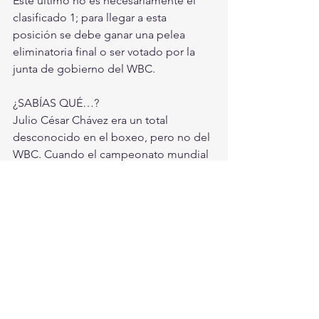
Éste último no es necesariamente el 
clasificado 1; para llegar a esta 
posición se debe ganar una pelea 
eliminatoria final o ser votado por la 
junta de gobierno del WBC.
¿SABÍAS QUÉ…?
Julio César Chávez era un total 
desconocido en el boxeo, pero no del 
WBC. Cuando el campeonato mundial 
súper pluma quedó vacante en 1984, 
se tenía que ordenar la función para 
coronar al nuevo campeón. Azabache 
Martínez era el clasificado uno, y 
Chávez, el dos, aún en contra de la 
crítica en Europa y de EU, y se ordenó 
dicha pelea. Fue así como dio inicio 
una de las más grandes carreras de la 
historia.