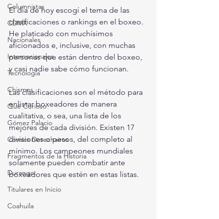
Columnistas
El día de hoy escogí el tema de las 
clasificaciones o rankings en el boxeo. 
CDMX
He platicado con muchísimos 
Nacionales
aficionados e, inclusive, con muchas 
Internacionales
personas que están dentro del boxeo, 
y casi nadie sabe cómo funcionan.
Tecnología
Chismes
Las clasificaciones son el método para 
enlistar boxeadores de manera 
Qué Curioso
cualitativa, o sea, una lista de los 
Gómez Palacio
mejores de cada división. Existen 17 
divisiones o pesos, del completo al 
Comics Derechairos
mínimo. Los campeones mundiales 
Fragmentos de la Historia
solamente pueden combatir ante 
Durango
boxeadores que estén en estas listas.
Titulares en Inicio
Coahuila