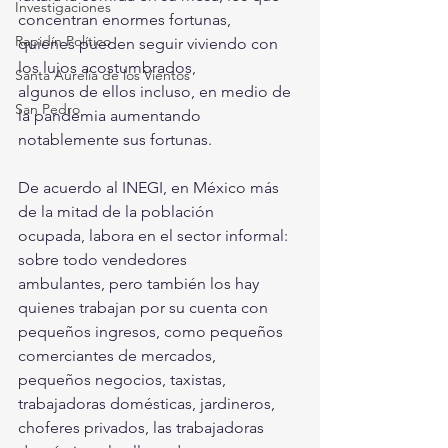
Investigaciones
concentran enormes fortunas,
Rapidín Político
quienes pueden seguir viviendo con 
los lujos acostumbrados,
Santa Aurelia de los Vientos
algunos de ellos incluso, en medio de 
San Pedro
la pandemia aumentando
notablemente sus fortunas.
De acuerdo al INEGI, en México más 
de la mitad de la población
ocupada, labora en el sector informal: 
sobre todo vendedores
ambulantes, pero también los hay 
quienes trabajan por su cuenta con
pequeños ingresos, como pequeños 
comerciantes de mercados,
pequeños negocios, taxistas, 
trabajadoras domésticas, jardineros,
choferes privados, las trabajadoras 