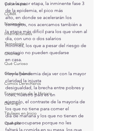
para la peor etapa, la inminente fase 3 
Columnistas
de la epidemia, el pico más
CDMX
alto, en donde se acelerarán los 
Nacionales
contagios, nos acercamos también a
la etapa más difícil para los que viven al 
Internacionales
día, con uno o dos salarios
Tecnología
mínimos, los que a pesar del riesgo de 
contagio no pueden quedarse
Chismes
en casa. 
Qué Curioso
Gómez Palacio
Hoy la pandemia deja ver con la mayor 
claridad la injusta
Comics Derechairos
desigualdad, la brecha entre pobres y 
Fragmentos de la Historia
ricos; nuestro país es un
ejemplo, el contraste de la mayoría de 
Durango
los que no tiene para comer el
Titulares en Inicio
día de mañana y los que no tienen de 
que preocuparse porque no les
Coahuila
faltará la comida en su mesa, los que 