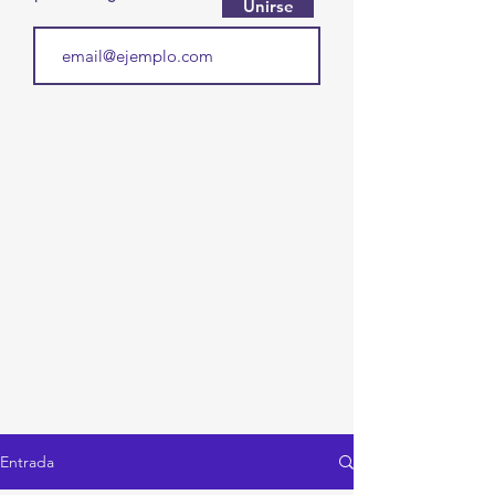
Unirse
Entrada