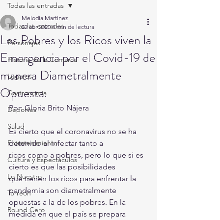
Todas las entradas
Melodía Martínez
Todas las entradas
22 abr 2020
3 min de lectura
Los Pobres y los Ricos viven la
Personajes
Emergencia por el Covid-19 de
Historia de la Comarca
manera Diametralmente
Lugares
Opuesta.
Gastronomía
Por: Gloria Brito Nájera
Deportes
Salud
Es cierto que el coronavirus no se ha 
Entretenimiento
detenido al infectar tanto a
ricos como a pobres, pero lo que si es 
Cultura y Espectáculos
cierto es que las posibilidades
Lo Nuestro
que tienen los ricos para enfrentar la 
pandemia son diametralmente
Torreón
opuestas a la de los pobres. En la 
Round Cero
medida en que el país se prepara