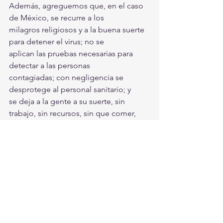
Además, agreguemos que, en el caso 
de México, se recurre a los
milagros religiosos y a la buena suerte 
para detener el virus; no se
aplican las pruebas necesarias para 
detectar a las personas
contagiadas; con negligencia se 
desprotege al personal sanitario; y
se deja a la gente a su suerte, sin 
trabajo, sin recursos, sin que comer,
¿Cómo sobrevivirá? A los diputados de 
la 4T les preocupa más no
perder el poder, como ser nuevamente 
candidatos a cargos públicos
sin desprenderse del que tienen 
actualmente como diputados; y al
presidente que se legalice la 
revocación de mandato, para poder
hacer campaña, eso le interesa más a la 