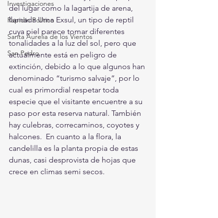
Investigaciones
del lugar como la lagartija de arena, 
llamada Uma Exsul, un tipo de reptil 
Rapidín Político
cuya piel parece tomar diferentes 
Santa Aurelia de los Vientos
tonalidades a la luz del sol, pero que 
San Pedro
actualmente está en peligro de 
extinción, debido a lo que algunos han 
denominado “turismo salvaje”, por lo 
cual es primordial respetar toda 
especie que el visitante encuentre a su 
paso por esta reserva natural. También 
hay culebras, correcaminos, coyotes y 
halcones.  En cuanto a la flora, la 
candelilla es la planta propia de estas 
dunas, casi desprovista de hojas que 
crece en climas semi secos. 