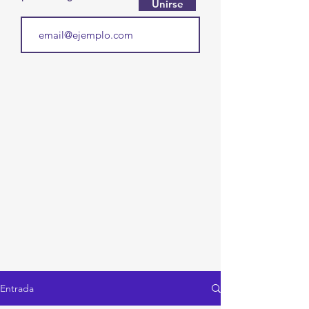
Unirse
Entrada