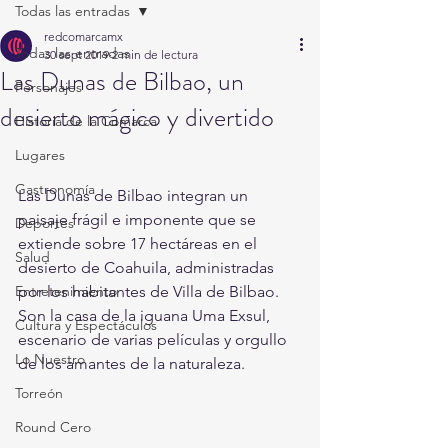
Todas las entradas
redcomarcamx
Todas las entradas
30 sept 2019
2 min de lectura
Las Dunas de Bilbao, un
Personajes
desierto mágico y divertido
Historia de la Comarca
Lugares
Gastronomía
Las Dunas de Bilbao integran un 
paisaje frágil e imponente que se 
Deportes
extiende sobre 17 hectáreas en el 
Salud
desierto de Coahuila, administradas 
Entretenimiento
por los habitantes de Villa de Bilbao. 
Son la casa de la iguana Uma Exsul, 
Cultura y Espectáculos
escenario de varias películas y orgullo 
Lo Nuestro
de los amantes de la naturaleza.
Torreón
Round Cero