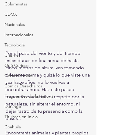
Columnistas
CDMX
Nacionales
Internacionales
Tecnología
Por el paso del viento y del tiempo, 
Chismes
estas dunas de fina arena de hasta 
Qué Curioso
cinco metros de altura, van tomando 
diferente forma y quizá lo que viste una 
Gómez Palacio
vez hace años, no lo vuelvas a 
Comics Derechairos
encontrar ahora. Haz este paseo 
Fragmentos de la Historia
tomando en cuenta el respeto por la 
naturaleza, sin alterar el entorno, ni 
Durango
dejar rastro de tu presencia como la 
Titulares en Inicio
basura.  
Coahuila
Encontrarás animales y plantas propios 