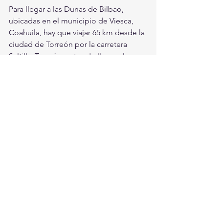
Para llegar a las Dunas de Bilbao, 
ubicadas en el municipio de Viesca, 
Coahuila, hay que viajar 65 km desde la 
ciudad de Torreón por la carretera 
Saltillo-Torreón, antes de llegar al 
entronque La Cuchilla tomar la 
desviación hacia el ejido Emiliano 
Zapata. También se puede desde 
Gómez Palacio Durango o Matamoros. 
 Visita las Dunas de Bilbao, muy cerca 
de la Comarca Lagunera ¡De aquí soy!
Observa el video:
https://youtu.be/H2GVRMyTz0k