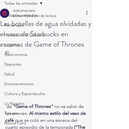
Todas las entradas
redcomarcamx
Todas las entradas
28 mar 2020
2 min de lectura
Las botellas de agua olvidadas y
Personajes
el vaso de Starbucks en
Historia de la Comarca
escenas de Game of Thrones
Lugares
El 
Gastronomía
Deportes
Salud
Entretenimiento
Cultura y Espectáculos
Lo Nuestro
 de 
"Game of Thrones"
 no se salvó de 
Torreón
los errores. 
Al mismo estilo del vaso de 
café
 que se coló en una escena del 
Round Cero
cuarto episodio de la temporada
 ("The 