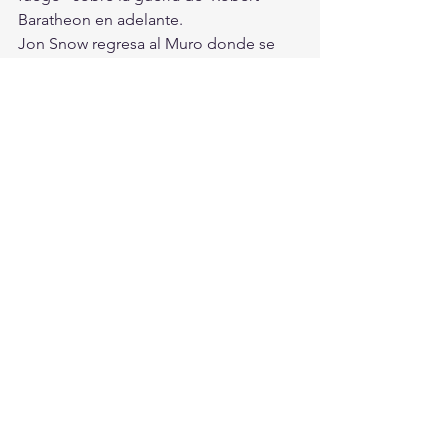
Baratheon en adelante.
Jon Snow regresa al Muro donde se 
reencuentra con Tormund. 
"
Game of Thrones
"  termina con las 
nuevas vidas de Jon Snow, Sansa Stark 
y Arya Stark. El  primero parte Más Allá 
del Muro con los salvajes, la 
segunda coronada  como la Reina del 
Norte y la tercera navegando hacia el 
oeste.
#GameOfThrones
#Errores
Entretenimiento