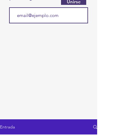
Unirse
Entrada