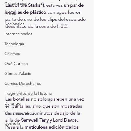
Columnistas
Last of the Starks")
, esta vez 
un par de 
botellas de plástico
 con agua fueron 
CDMX
parte de uno de los clips del esperado 
Nacionales
desenlace de la serie de HBO.
Internacionales
Tecnología
Chismes
Qué Curioso
Gómez Palacio
Comics Derechairos
Fragmentos de la Historia
Las botellas no solo aparecen una vez 
Durango
en pantallas, sino que son mostradas 
durante varios minutos debajo de la 
Titulares en Inicio
silla de 
Samwell Tarly y Lord Davos.
Coahuila
Pese a la 
meticulosa edición de los 