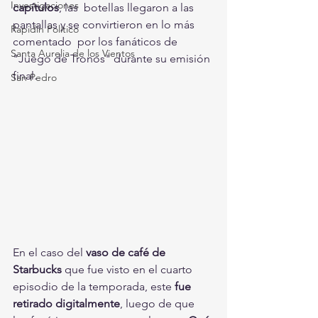
Investigaciones
capítulos
, las  botellas llegaron a las 
pantallas y se convirtieron en lo más 
Rapidín Político
comentado  por los fanáticos de 
Santa Aurelia de los Vientos
"Juego de Tronos" durante su emisión 
final.
San Pedro
En el caso del 
vaso de café de 
Starbucks
 que fue visto en el cuarto 
episodio de la temporada, este 
fue 
retirado digitalmente
, luego de que 