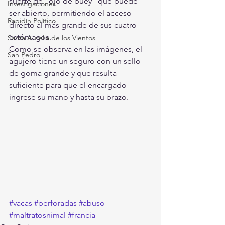
suerte de "ojo de buey" que puede 
Investigaciones
ser abierto, permitiendo el acceso 
Rapidín Político
directo al más grande de sus cuatro 
estómagos.
Santa Aurelia de los Vientos
Como se observa en las imágenes, el 
San Pedro
agujero tiene un seguro con un sello 
de goma grande y que resulta 
suficiente para que el encargado 
ingrese su mano y hasta su brazo.
#vacas
#perforadas
#abuso
#maltratosnimal
#francia