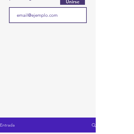
Unirse
Entrada