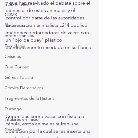
y que han reavivado el debate sobre el 
Columnistas
bienestar de estos animales y el 
CDMX
control por parte de las autoridades.
La asociación animalista L214 publicó 
Nacionales
imágenes perturbadoras de vacas con 
Internacionales
un "ojo de buey" plástico 
Tecnología
quirúrgicamente insertado en su flanco.
Chismes
Qué Curioso
Gómez Palacio
Comics Derechairos
Fragmentos de la Historia
Durango
Conocidas como vacas con fístula o 
Titulares en Inicio
cánula, estos animales sufren una 
Coahuila
operación por la cual se les inserta una 