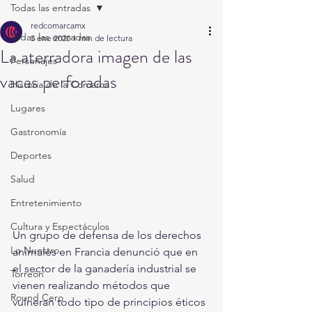
Todas las entradas
redcomarcamx
Todas las entradas
5 ene 2020
1 min de lectura
La aterradora imagen de las
Personajes
vacas perforadas
Historia de la Comarca
Lugares
Gastronomía
Deportes
Salud
Entretenimiento
Cultura y Espectáculos
Un grupo de defensa de los derechos 
Lo Nuestro
animales en Francia denunció que en 
el sector de la ganadería industrial se 
Torreón
vienen realizando métodos que 
Round Cero
vulneran todo tipo de principios éticos 